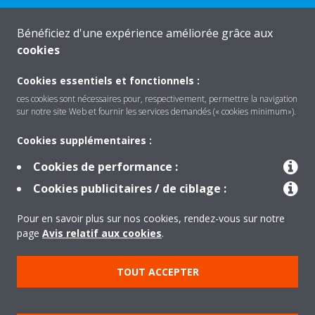
Besoin d'aide?
Bénéficiez d'une expérience améliorée grâce aux
cookies
CONTACTEZ-NOUS
Cookies essentiels et fonctionnels :
ces cookies sont nécessaires pour, respectivement, permettre la navigation
sur notre site Web et fournir les services demandés (« cookies minimum»).
Produits
Cookies supplémentaires :
Cookies de performance :
Cookies publicitaires / de ciblage :
Solutions
Pour en savoir plus sur nos cookies, rendez-vous sur notre
page
Avis relatif aux cookies
.
À propos de Daikin
TOUT ACCEPTER
Copyright © Daikin