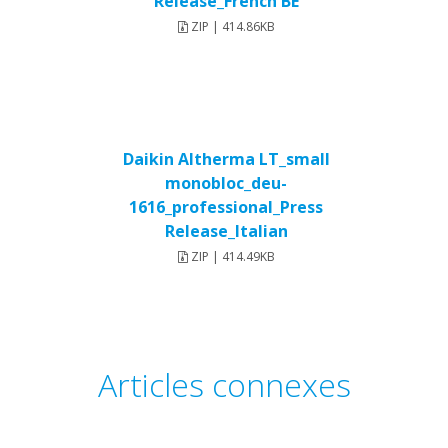
Release_French BE
ZIP | 414.86KB
Daikin Altherma LT_small
monobloc_deu-
1616_professional_Press
Release_Italian
ZIP | 414.49KB
Articles connexes