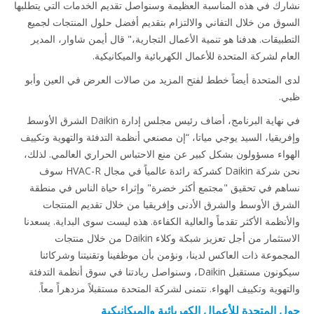
رك في هذه المناسبة العظيمة وسنواصل تقديم الخدمات التي يتطلبها
وق من خلال التفاني والالتزام بتقديم أفضل حلول المنتجات لجميع
طبيقات. هدفنا هو تنمية الأعمال التجارية،" قال أيمن شاوار، المدير
ام لشركة المتحدة للأعمال الكهربائية والميكانيكية.
 المتحدة أيضاً خطط لفتح المزيد من صالات العرض في العين وأبو
.
في نهاية البرنامج، أضاف رئيس مجلس إدارة Daikin الشرق الأوسط
ريقيا، السيد يوجي مياتا، “إن مصنعي أنظمة التدفئة والتهوية وتكييف
واء مسؤولون بشكل كبير عن منع الاحتباس الحراري العالمي. لذلك،
نحن شركة Daikin كشركة رائدة عالمياً في مجال HVAC-R سوف
هم في تحقيق "مجتمع أكثر خضرة" وإثراء حياة الناس في منطقة
رق الأوسط والشرق الأدنى وإفريقيا من خلال تقديم المنتجات
أنظمة الأكثر تقدماً والعالية الكفاءة. هذه ليست سوى البداية. يسعدنا
الاستثمار من أجل تعزيز شبكة وكلاء Daikin من خلال منتجات
جموعة ذات العاكس لدينا، ونؤمن بأن موظفينا وتقنيتنا وشركائنا
سيكونون مستقبل Daikin، وسنواصل ريادتنا في سوق أنظمة التدفئة
هوية وتكييف الهواء. نتمنى لشركة المتحدة مستقبلاً مزدهراً معاً.
 المتحدة للأعمال الكهربائية والميكانيكية