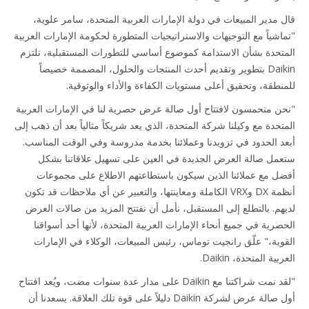
 مدير المبيعات في دولة الإمارات العربية المتحدة، سامر علوية،
اشياً مع التوجيهات والاستراتيجيات المتطورة لحكومة الإمارات العربية
تحدة بشأن الاستدامة كموضوع أساسي للتطورات المستقبلية، تلتزم
Daikin بتطوير وتقديم أحدث المنتجات والحلول، المصممة خصيصاً
نطقة، وتحقيق أعلى مستويات الكفاءة والأداء والوثوقية.
ن متحمسون لافتتاح أول صالة عرض حصرية لنا في الإمارات العربية
تحدة مع وكيلنا شركة المتحدة، الذي يعد شريكاً مثالياً بعد أن ذهب إلى
د الحدود في تزويدنا وعملائنا بخدمة مدروسة وفي الوقت المناسب.
مل صالة العرض الجديدة في العين على تسهيل علاقاتنا بشكل
ل مع عملائنا الذين سيكون باستطاعتهم الاطلاع على مجموعات
أنظمة DX وVRX الكاملة ومعاينتها، والتعبير عن أي ملاحظات قد تكون
هم. بالتطلع إلى المستقبل، نأمل أن نفتتح المزيد من صالات العرض
صرية في جميع أنحاء الإمارات العربية المتحدة، لأنها أحد أسواقنا
وية،" علّق رانجيت توماس، رئيس المبيعات، الوكلاء في الإمارات
ية المتحدة، Daikin.
"لقد نمت شراكتنا مع Daikin على مدار عدة سنوات مضت، ويُعد افتتاح
أول صالة عرض لشركة Daikin دليلاً على قوة تلك العلاقة. يسعدنا أن