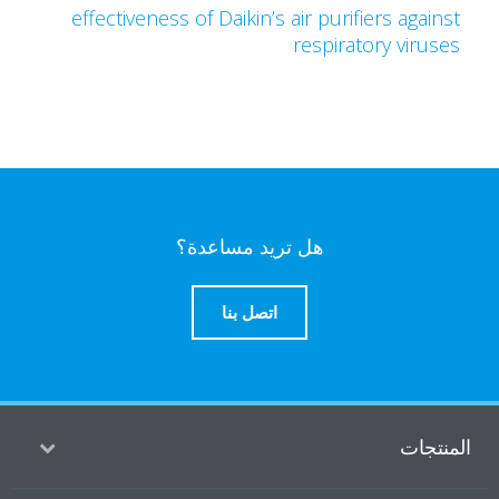
effectiveness of Daikin’s air purifiers agains
respiratory viruse
هل تريد مساعدة؟
اتصل بنا
منتجات