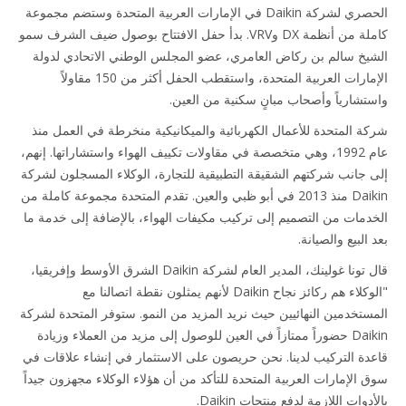
الحصري لشركة Daikin في الإمارات العربية المتحدة وستضم مجموعة
كاملة من أنظمة DX وVRV. بدأ حفل الافتتاح بوصول ضيف الشرف سمو
يخ سالم بن ركاض العامري، عضو المجلس الوطني الاتحادي لدولة
الإمارات العربية المتحدة، واستقطب الحفل أكثر من 150 مقاولاً
تشارياً وأصحاب مبانٍ سكنية من العين.
ة المتحدة للأعمال الكهربائية والميكانيكية منخرطة في العمل منذ
عام 1992، وهي متخصصة في مقاولات تكييف الهواء واستشاراتها. إنهم،
 جانب شركتهم الشقيقة التطبيقية للتجارة، الوكلاء المسجلون لشركة
Daikin منذ 2013 في أبو ظبي والعين. تقدم المتحدة مجموعة كاملة من
دمات من التصميم إلى تركيب مكيفات الهواء، بالإضافة إلى خدمة ما
البيع والصيانة.
قال تونا غولينك، المدير العام لشركة Daikin الشرق الأوسط وإفريقيا،
"الوكلاء هم ركائز نجاح Daikin لأنهم يمثلون نقطة اتصالنا مع
ستخدمين النهائيين حيث نريد المزيد من النمو. ستوفر المتحدة لشركة
Daikin حضوراً ممتازاً في العين للوصول إلى مزيد من العملاء وزيادة
دة التركيب لدينا. نحن حريصون على الاستثمار في إنشاء علاقات في
 الإمارات العربية المتحدة للتأكد من أن هؤلاء الوكلاء مجهزون جيداً
دوات اللازمة لدفع منتجات Daikin.