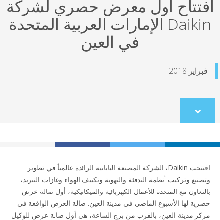
تتاح أول معرض حصري لشركة
Daikin الإمارات العربية المتحدة
في العين
ير 2018
Scroll
to
content
افتتحت Daikin، الشركة المصنعة اليابانية الرائدة عالمياً في تطوير
نيع وتركيب أنظمة التدفئة والتهوية وتكييف الهواء وغازات التبريد،
تعاون مع المتحدة للأعمال الكهربائية والميكانيكية، أول صالة عرض
ية لها الأسبوع الماضي في مدينة العين. صالة العرض الواقعة في
ز مدينة العين، بالقرب من برج الساعة، هي أول صالة عرض للوكيل