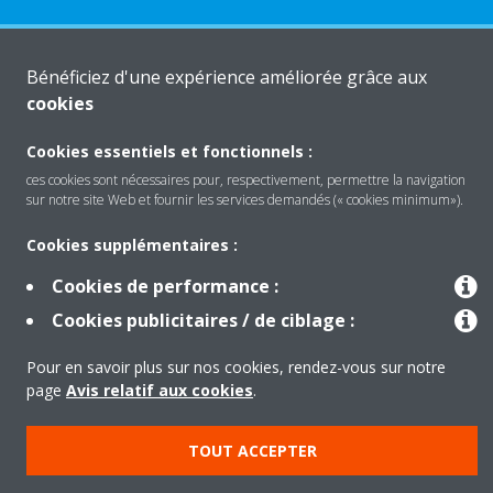
Produits
Bénéficiez d'une expérience améliorée grâce aux
cookies
Solutions
Cookies essentiels et fonctionnels :
ces cookies sont nécessaires pour, respectivement, permettre la navigation
sur notre site Web et fournir les services demandés (« cookies minimum»).
À propos de Daikin
Cookies supplémentaires :
Cookies de performance :
Cookies publicitaires / de ciblage :
Copyright © Daikin
Mentions légales
Avis relatif aux cookies
Pour en savoir plus sur nos cookies, rendez-vous sur notre
Politique de confidentialité des données
éthique de l'entreprise
page
Avis relatif aux cookies
.
TOUT ACCEPTER