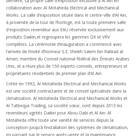
dernière, sa propre salle d’exposition exclusive à Al Ain en
collaboration avec Al Motaheda Electrical and Mechanical
Works. La salle d’exposition située dans le centre-ville d’Al Ain,
à proximité de la tour de l’horloge, est la toute première salle
d'exposition revendeur aux EAU réservée exclusivement aux
produits Daikin,et regroupera les gammes DX et VRV
complètes. La cérémonie d’inauguration a commencé avec
l’arrivée de l’invité d’honneur S.E. Sheikh Salem bin Rakkad al
Ameri, membre du Conseil national fédéral des Émirats Arabes
Unis, et a réuni plus de 150 experts-conseils, entrepreneurs et
propriétaires résidentiels de premier plan d’Al Ain.
Créée en 1992, Al Motaheda Electrical and Mechanical Works
est une société contractante et de conseil spécialisée dans la
climatisation. Al Motaheda Electrical and Mechanical Works et
Al Tatbeqya Trading, sa société sœur, sont depuis 2013 les
revendeurs agréés Daikin pour Abou Dabi et Al Ain. Al
Motaheda offre toute une variété de services depuis la
conception jusqu’à l’installation des systèmes de climatisation,
en passant par le service après-vente et la maintenance.