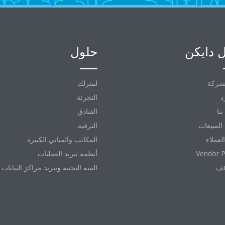
 دايكن
حلول
شركة
لمنزلك
د
التجزئة
نا
الفنادق
المبيعات
الترفيه
العملاء
المكاتب والمباني الكبيرة
Vendor P
أنظمة تبريد العمليات
ئف
البنية التحتية وتبريد مراكز البيانات