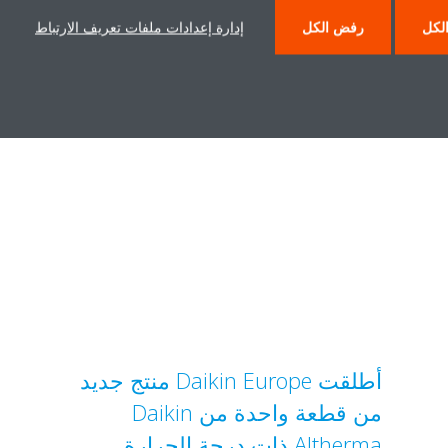
لكل
رفض الكل
إدارة إعدادات ملفات تعريف الارتباط
تفوز Daikin مرة أخرى في حفل
جوائز التصميم Red Dot لعام 2018
أطلقت Daikin Europe منتج جديد
من قطعة واحدة من Daikin
Altherma ذات درجة الحرارة