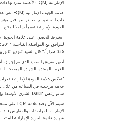
الإماراتية (EQM) لأنظمة مبرداتها ذات التبريد الهوائي.
علامة الجو
ذات الصلة ويتم تصنيعها من قبل مؤسس
الجودة الإماراتية تقييماً شاملاً للمن
336 طرازاً،" قال السيد كلوديو كابوزيو، مدير العمليات، Daikin Applied Europe.
العربية المتحدة. الشهادة الممنوحة لـ DAIKIN هي أيضاً موافقة توفر الثقة للمنتجات من قِبل المستخدم النهائي.
علامة مرجعية في الصناعة من خلال تقد
سانو رئيس Daikin الشرق الأوسط وإفريقيا.
شهادة علامة الجودة الإماراتية للمنتجات