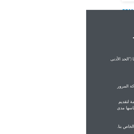
EQM 
("الحد الأدنى
ة المرور
ة لتقديم
ياسها مدى
الخاص بنا.