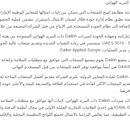
دة الإماراتية (EQM) هي علامة مطابقة تُمنح للمنتجات التي تتمكن من إثبات امتثالها للمعايير الوطنية ال
ة تطبق نظام إدارة جودة فعّال لضمان الامتثال باستمرار. تتضمن عملية الح
تج بالإضافة إلى نظام الجودة المستخدم في الإنتاج من قبل الشركة المصنعة من خلال
"يشرفنا الحصول على علامة الجودة الإماراتية وشهادة الجودة لمبردات Daikin ذات ا
للتوافق مع المواصفة القياسية UAE.S 5010 - 5: 2014. سنستمر في ريادة التقنيات الجديدة وتقديم
أظهر تفتيش المصنع الذي تم إجراؤه أن مصنع Daikin يقوم بتصنيع المنتجات التي تتوافق مع متطلبا
"تعكس علامة الجودة الإماراتية قدرات Daikin لقيادة المعايير الدولية. تلتزم الشركة بتقديم أفضل الم
يم المنتجات الأكثر كفاءة في استخدام الطاقة والصديقة للبيئة والأعلى جودة
سيتم الآن وضع علامة EQM على منتجات مبردات Daikin ذات التبريد الهوائي، لإثبات أنها تتوافق
الإمارات للمواصفات والمقاييس ESMA. Daikin هي إحدى العلامات التجارية القليلة الأولى في مجال أ
 التطبيقية، مما يعكس التزامنا بالامتثال لجميع اللوائح التنظيمية المحلية والإقلي