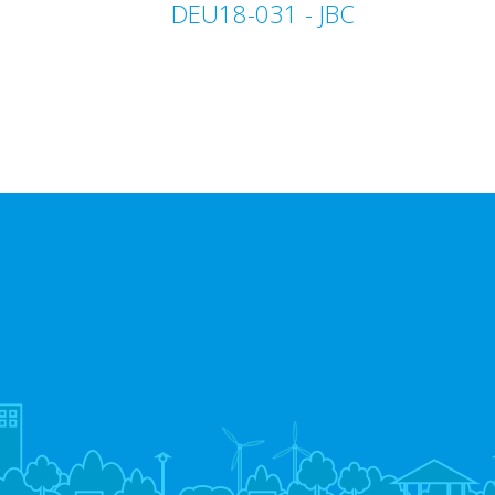
JBC‏ - DEU18-031