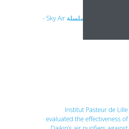
مبيعات قياسية لسلسلة Sky Air‏ -
DEU18-026
Institut Pasteur de Lille
evaluated the effectiveness of
Daikin’s air purifiers against