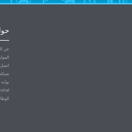
حول
عن ال
الموار
اتصل ب
شبكة 
بوابة 
ortal
الوظا