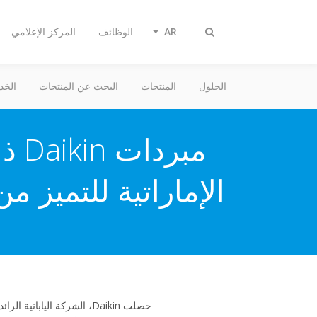
AR
الوظائف
المركز الإعلامي
تبديل
البحث
الحلول
المنتجات
البحث عن المنتجات
الخد
مبر
الإماراتية للتميز من
حصلت Daikin، الشركة الياب