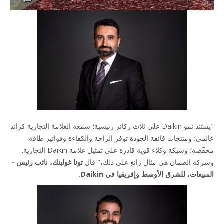
"يستند نمو Daikin على ثلاث ركائز رئيسية؛ سمعة العلامة التجارية كرائد
مي؛ ومنتجات فائقة الجودة توفر الراحة والكفاءة وفواتير طاقة
مخفّضة؛ وشبكة وكلاء قوية قادرة على تمثيل علامة Daikin التجارية.
كة الضمان هي مثال رائع على ذلك،" قال
تونا غولينك، نائب رئيس -
يعات، للشرق الأوسط وإفريقيا في Daikin.