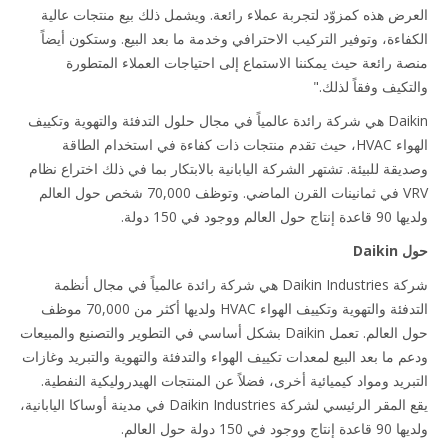
رض هذه كمزوّد لتجربة عملاء رائعة. ويشمل ذلك بيع منتجات عالية
فاءة، وتوفير التركيب الاحترافي وخدمة ما بعد البيع. وستكون أيضاً
ة رائعة حيث يمكننا الاستماع إلى احتياجات العملاء المتطورة
تكيف وفقاً لذلك."
Daikin هي شركة رائدة عالمياً في مجال حلول التدفئة والتهوية وتكييف
الهواء HVAC، حيث تقدم منتجات ذات كفاءة في استخدام الطاقة
يقة للبيئة. تشتهر الشركة اليابانية بالابتكار بما في ذلك اختراع نظام
VRV في ثمانينات القرن الماضي. وتوظف 70,000 شخص حول العالم
 العالم ووجود في 150 دولة.
Daik
شركة Daikin Industries هي شركة رائدة عالمياً في مجال أنظمة
التدفئة والتهوية وتكييف الهواء HVAC ولديها أكثر من 70,000 موظف
حول العالم. تعمل Daikin بشكل أساسي في التطوير والتصنيع والمبيعات
م ما بعد البيع لمعدات تكييف الهواء والتدفئة والتهوية والتبريد وغازات
بريد ومواد كيميائية أخرى، فضلاً عن المنتجات الهيدروليكية النفطية.
يقع المقر الرئيسي لشركة Daikin Industries في مدينة أوساكا اليابانية،
ود في 150 دولة حول العالم.