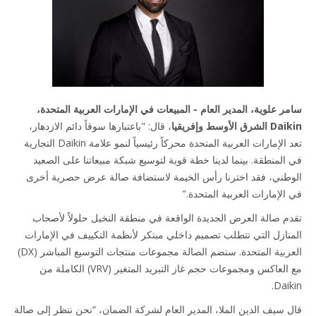
ر علوية، المدير العام - المبيعات في الإمارات العربية المتحدة،
ق الأوسط وإفريقيا
، قال: "باعتبارها سوقاً دائم الازدهار،
تعد الإمارات العربية المتحدة محركاً رئيسياً لنمو علامة Daikin التجارية
المنطقة. بينما لدينا خطة قوية لتوسيع شبكة مبيعاتنا على الصعيد
طني، فقد اخترنا رأس الخيمة لاستضافة صالة عرض حصرية أخرى
الإمارات العربية المتحدة."
م صالة العرض الجديدة الواقعة في منطقة النخيل حلولاً لأصحاب
نازل التي تتطلب تصميم داخلي مبتكر لأنظمة التكييف في الإمارات
العربية المتحدة. ستضم الصالة مجموعات منتجات التوسيع المباشر (DX)
مع العاكس ومجموعات حجم غاز التبريد المتغير (VRV) الكاملة من
Daik
 سيف الدين الملا، المدير العام لشركة الضمان، “نحن ننظر إلى صالة