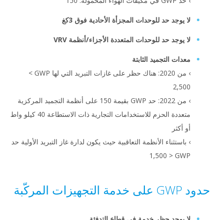
لهواء المحمولة: 150
يوجد حد للوحدات المجزأة الأحادية فوق 3كغ
يوجد حد للوحدات المتعددة الأجزاء/أنظمة VRV
ات التجميد الثابتة
› من 2020: هناك حظر على غازات التبريد التي لها GWP‏ >
2,5
› من 2022: حد GWP بقيمة 150 على أنظمة التجميد المركزية
متعددة الحزم للاستخدامات التجارية ذات الاستطاعة 40 كيلو واط
أكثر
استثناء الأنظمة التعاقبية حيث يكون لدارة غاز التبريد الأولية حد
 1,500
ة
يوجد حظر خدمة في قطاع التدفئة