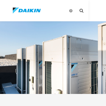
تبديل
البحث