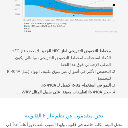
ط التخفيض التدريجي لغاز HFC الجديد
. لا يخضع غاز HFC
ُعاد استخدامه لمخطط التخفيض التدريجي، وبالتالي يكون
لب الإجمالي فوق هذا الخط.
التخفيض الأكبر في أسواق غير سوق تكييف الهواء (مثل R-404A
جميد)
 في استخدام R-32 كبديل لـ R-410A.
ة، على سبيل المثال VRV، ...
نحن متقدمون عن نظم غاز-F القانونية
ة مكانة خاصة في قلوبنا، ولهذا السبب تلعب دوراً هاماً جداً في