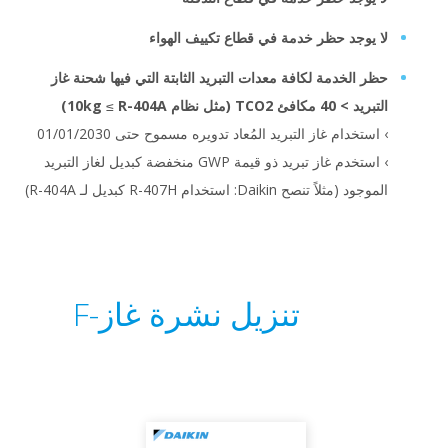
يوجد حظر خدمة في قطاع تكييف الهواء
 الخدمة لكافة معدات التبريد الثابتة التي فيها شحنة غاز
4 مكافئ TCO2 (مثل نظام R-404A
≥‏
10kg)
ستخدام غاز التبريد المُعاد تدويره مسموح حتى 01/01/2030
› استخدم غاز تبريد ذو قيمة GWP منخفضة كبديل لغاز التبريد
(مثلاً تنصح Daikin: استخدام R-407H كبديل لـ R-404A)
تنزيل نشرة غاز-F