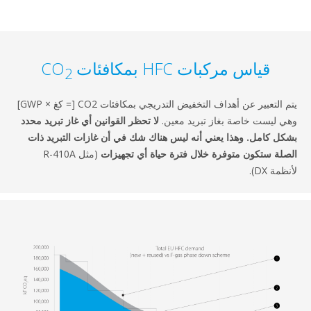
س مركبات HFC بمكافئات CO
2
يتم التعبير عن أهداف التخفيض التدريجي بمكافئات CO2 [= كغ × GWP]
خاصة بغاز تبريد معين.
لا تحظر القوانين أي غاز تبريد محدد
. وهذا يعني أنه ليس هناك شك في أن غازات التبريد ذات
ون متوفرة خلال فترة حياة أي تجهيزات
(مثل R-410A