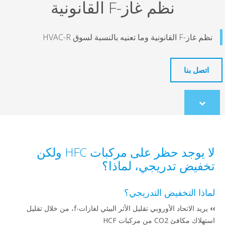
نظم غاز-F القانونية
 HVAC-R
ا
co
لا يوجد حظر على مركبات HFC ولكن
 تدريجي، لماذا؟
لتخفيض التدريجي؟
يريد الاتحاد الأوروبي تقليل الأثر البيئي لغازات-f، من خلال تقليل
من مركبات HCF