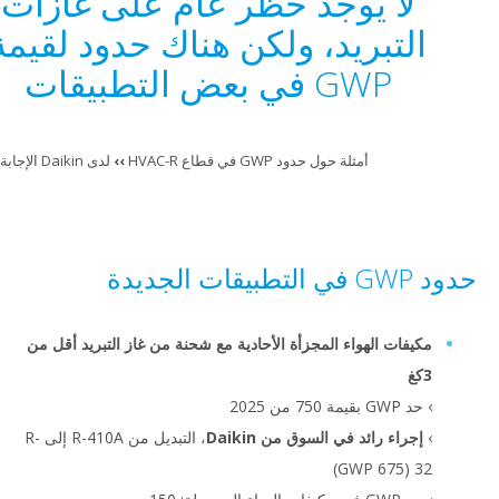
لا يوجد حظر عام على غازات
لتبريد، ولكن هناك حدود لقيمة
GWP في بعض التطبيقات
أمثلة حول حدود GWP في قطاع HVAC-R
››
لدى Daikin الإجابة اليوم!
ة
فات الهواء المجزأة الأحادية مع شحنة من غاز التبريد أقل من
ة 750 من 2025
راء رائد في السوق من Daikin
، التبديل من R-410A إلى R-
)