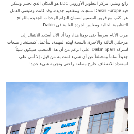
رائع ومثير، مركز التطوير الأوروبي EDC هو المكان الذي تختبر وتبتكر
فيه Daikin Europe منتجات ومفاهيم جديدة. وقد كانت وظيفتي العمل
عن كثب مع فريق التصميم لضمان التزام الوحدات الجديدة باللوائح
التنظيمية الحالية ومعايير الجودة العالية في Daikin.
مرت الأيام سريعاً حتى يومنا هذا، وها أنا الآن أستعد للانتقال إلى
مرحلتي الثالثة والأخيرة. بالنسبة لهذه المهمة، سأعمل كمستشار مبيعات
لشركة Daikin Spain. على الرغم من أن هذا المنصب سيكون شيئاً
جديداً تماماً ومختلفاً عن أي شيء قمت به من قبل، إلا أنني على
استعداد للانعطاف خارج منطقة راحتي وتجربة شيء جديد!