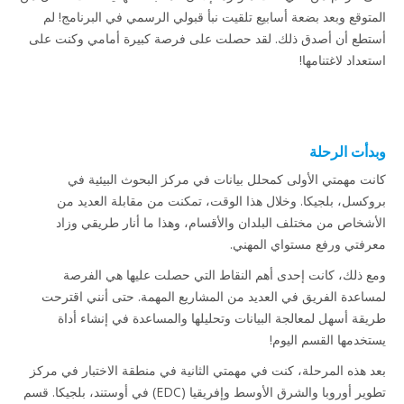
المتوقع وبعد بضعة أسابيع تلقيت نبأ قبولي الرسمي في البرنامج! لم
أستطع أن أصدق ذلك. لقد حصلت على فرصة كبيرة أمامي وكنت على
استعداد لاغتنامها!
وبدأت الرحلة
كانت مهمتي الأولى كمحلل بيانات في مركز البحوث البيئية في
بروكسل، بلجيكا. وخلال هذا الوقت، تمكنت من مقابلة العديد من
الأشخاص من مختلف البلدان والأقسام، وهذا ما أنار طريقي وزاد
معرفتي ورفع مستواي المهني.
ومع ذلك، كانت إحدى أهم النقاط التي حصلت عليها هي الفرصة
لمساعدة الفريق في العديد من المشاريع المهمة. حتى أنني اقترحت
طريقة أسهل لمعالجة البيانات وتحليلها والمساعدة في إنشاء أداة
يستخدمها القسم اليوم!
بعد هذه المرحلة، كنت في مهمتي الثانية في منطقة الاختبار في مركز
تطوير أوروبا والشرق الأوسط وإفريقيا (EDC) في أوستند، بلجيكا. قسم