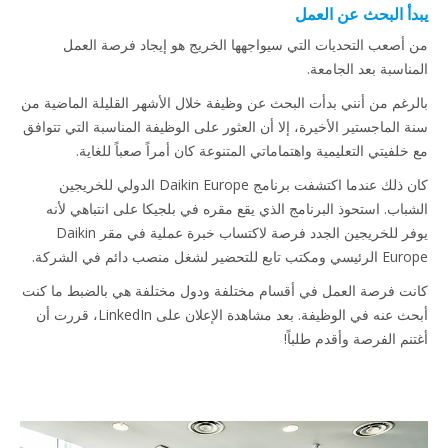
يبدأ البحث عن العمل
من أصعب التحديات التي سيواجهها الخريج هو إيجاد فرصة العمل
المناسبة بعد الجامعة.
بالرغم من أنني بدأت البحث عن وظيفة خلال الأشهر القليلة الماضية من
سنة الماجستير الأخيرة، إلا أن العثور على الوظيفة المناسبة التي تتوافق
مع خلفيتي التعليمية واهتماماتي المتنوعة كان أمراً صعباً للغاية.
كان ذلك عندما اكتشفت برنامج Daikin Europe الدولي للخريجين
الشباب. استحوذ البرنامج الذي يقع مقره في بلجيكا على انتباهي لأنه
يوفر للخريجين الجدد فرصة لاكتساب خبرة عملية في مقر Daikin
Europe الرئيسي ومكتب تابع للتحضير لشغل منصب دائم في الشركة.
كانت فرصة العمل في أقسام مختلفة ودول مختلفة هي بالضبط ما كنت
أبحث عنه في الوظيفة. بعد مشاهدة الإعلان على LinkedIn، قررت أن
أغتنم الفرصة وأقدم طلباً!