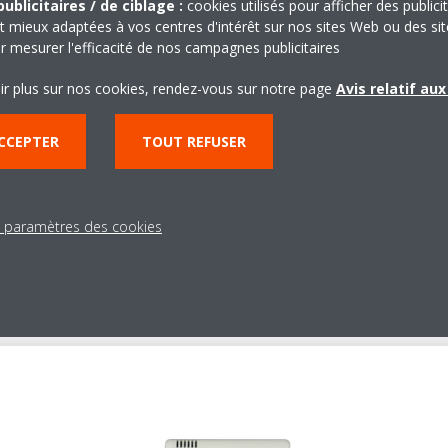
ublicitaires / de ciblage :
cookies utilisés pour afficher des publici
glage du mode Nuit provoque
d'air
t mieux adaptées à vos centres d'intérêt sur nos sites Web ou des sit
dification progressive de la
r mesurer l'efficacité de nos campagnes publicitaires
rature de consigne, de façon à
Cette fonction exclusive Daikin
ir plus sur nos cookies, rendez-vous sur notre page
Avis relatif au
tre l'obtention d'un
sélectionne la courbe de ventila
onnement confortable pour le
plus appropriée pour l'obtentio
CCEPTER
TOUT REFUSER
il.
confort optimal. Par rapport à 
unité gainable classique, l'instal
est plus rapide et plus facile da
s paramètres des cookies
mesure où aucun équilibrage d
registres n'est nécessaire.