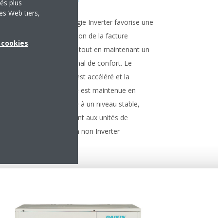
tés plus
es Web tiers,
La technologie Inverter favorise une
forte réduction de la facture
x cookies
.
énergétique tout en maintenant un
tion la
niveau optimal de confort. Le
n d'un
démarrage est accéléré et la
une
température est maintenue en
lation
permanence à un niveau stable,
ns la
contrairement aux unités de
es
climatisation non Inverter