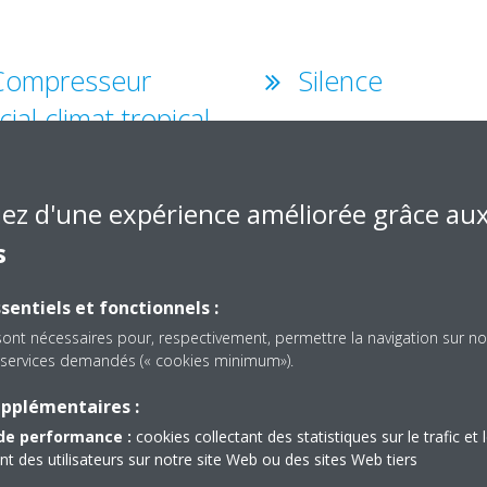
ompresseur
Silence
ial climat tropical
Le niveau sonore des unités
intérieures Daikin est très faible
presseur spécial climat
maintien du calme et de la tranq
al peut résister à des conditions
iez d'une expérience améliorée grâce au
de votre quartier est garanti av
rologiques extrêmes et est
s
unités extérieures.
ment fonctionnel dans de telles
ions.
sentiels et fonctionnels :
sont nécessaires pour, respectivement, permettre la navigation sur no
es services demandés (« cookies minimum»).
upplémentaires :
ode Nuit
Réglage
de performance :
cookies collectant des statistiques sur le trafic et 
 des utilisateurs sur notre site Web ou des sites Web tiers
automatique du dé