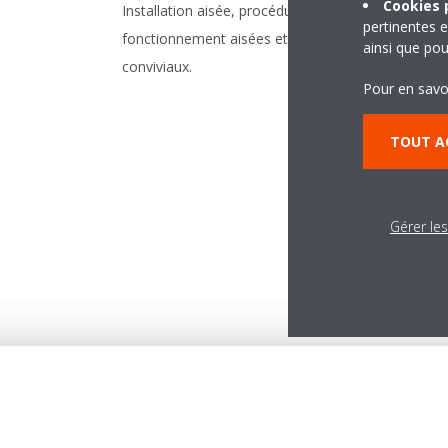
Cookies p
Installation aisée, procédures de
Le ré
pertinentes e
fonctionnement aisées et boutons
une mo
ainsi que pou
conviviaux.
tempé
Pour en savo
permet
envir
TOUT A
somme
Gérer le