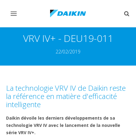
Afficher/masquer
Affi
navigation
rech
VRV IV+ - DEU19-011
22/02/2019
La technologie VRV IV de Daikin reste
la référence en matière d'efficacité
intelligente
Daikin dévoile les derniers développements de sa
technologie VRV IV avec le lancement de la nouvelle
série VRV IV+.