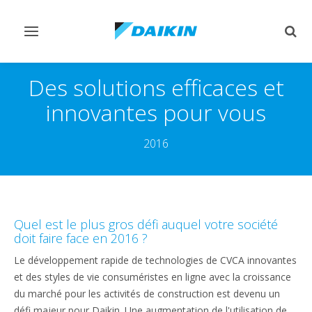
Afficher/masquer
Affi
navigation
rech
Des solutions efficaces et
innovantes pour vous
2016
Quel est le plus gros défi auquel votre société
doit faire face en 2016 ?
Le développement rapide de technologies de CVCA innovantes
et des styles de vie consuméristes en ligne avec la croissance
du marché pour les activités de construction est devenu un
défi majeur pour Daikin. Une augmentation de l'utilisation de