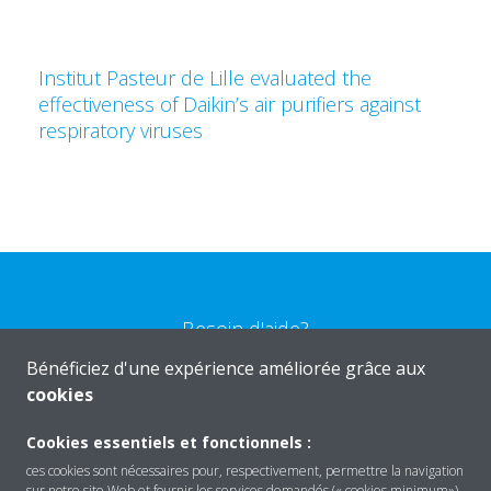
Institut Pasteur de Lille evaluated the
effectiveness of Daikin’s air purifiers against
respiratory viruses
Besoin d'aide?
Bénéficiez d'une expérience améliorée grâce aux
cookies
CONTACTEZ-NOUS
Cookies essentiels et fonctionnels :
ces cookies sont nécessaires pour, respectivement, permettre la navigation
sur notre site Web et fournir les services demandés (« cookies minimum»).