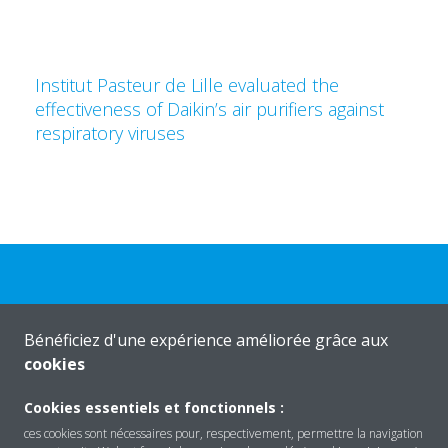
Institut Pasteur de Lille evaluated the
effectiveness of Daikin’s air purifiers against
respiratory viruses
Besoin d'aide?
Bénéficiez d'une expérience améliorée grâce aux
cookies
CONTACTEZ-NOUS
Cookies essentiels et fonctionnels :
ces cookies sont nécessaires pour, respectivement, permettre la navigation