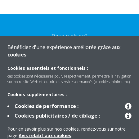
Besoin d'aide?
Bénéficiez d'une expérience améliorée grâce aux
cookies
CONTACTEZ-NOUS
Cookies essentiels et fonctionnels :
ces cookies sont nécessaires pour, respectivement, permettre la navigation
sur notre site Web et fournir les services demandés (« cookies minimum»).
Produits
Cookies supplémentaires :
Cookies de performance :
Solutions
Cookies publicitaires / de ciblage :
Pour en savoir plus sur nos cookies, rendez-vous sur notre
page
Avis relatif aux cookies
.
À propos de Daikin