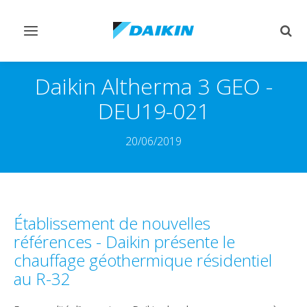
Afficher/masquer
Affi
navigation
rech
Daikin Altherma 3 GEO -
DEU19-021
20/06/2019
Établissement de nouvelles
références - Daikin présente le
chauffage géothermique résidentiel
au R-32