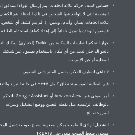
حساس كشف حركة بثلاثة اتجاهات: يتم إرسال الهواء المتدفق إلى
المنطقة التي لا يتواجد فيها الشخص في تلك اللحظة. يتم الكشف
بثلاث اتجاهات: يسار، وأمام، ويمين. إذا لم يتم كشف أي شخص،
فستقوم الوحدة بالتبديل تلقائياً إلى إعداد كفاءة استخدام الطاقة
جهاز التحكم للتطبيقات السكنية من Daikin (اختياري): يمكنك التحكم
بالجو الداخلي لديك من أي مكان باستخدام تطبيق، عبر شبكتك
المحلية أو عبر الإنترنت.
لا داعي لتنظيف الفلاتر، بفضل الفلتر ذاتي التنظيف
قيم الفعالية الموسمية: نطاق كامل A+++ في حالة التبريد والتدفئة
أمر صوتي عبر Amazon Alexa أو Google Assistant للتحكم
بالوظائف الرئيسية مثل نقطة التعيين ووضع التشغيل وسرعة
المروحة، إلخ
التشغيل الهادئ الصامت: يمكن بصعوبة سماع صوت تشغيل الوحدة.
مستوى ضغط الصوت متدنٍ حتى dBA19 !