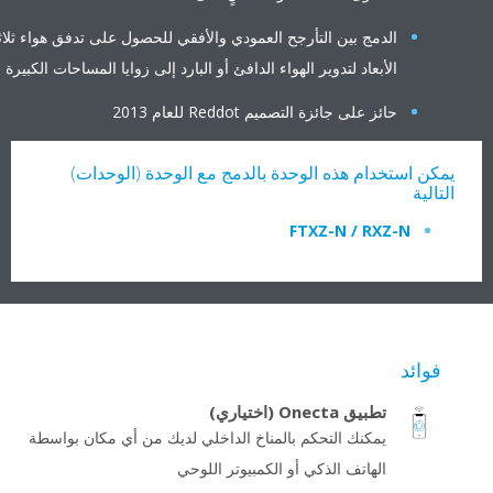
الدمج بين التأرجح العمودي والأفقي للحصول على تدفق هواء ثلاثي
الأبعاد لتدوير الهواء الدافئ أو البارد إلى زوايا المساحات الكبيرة
حائز على جائزة التصميم Reddot للعام 2013
مكن استخدام هذه الوحدة بالدمج مع الوحدة (الوحدات)
لتالية
FTXZ-N / RXZ-N
فوائد
تطبيق Onecta (اختياري)
يمكنك التحكم بالمناخ الداخلي لديك من أي مكان بواسطة
الهاتف الذكي أو الكمبيوتر اللوحي