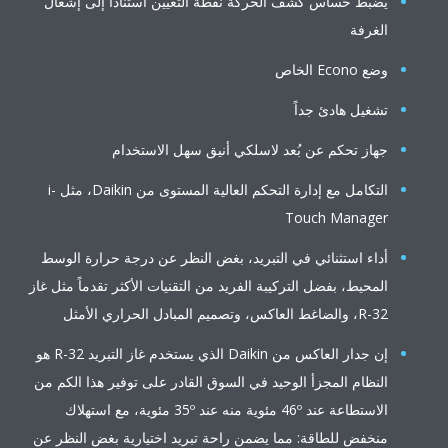
يضبط حساس كشف الحركة نقطة التعيين استناداً إلى إشغال
الغرفة
وضع Econo الخاص
تشغيل هادئ جداً
جهاز تحكم عن بُعد لاسلكي أنيق سهل الاستخدام
التكامل مع إدارة التحكم العالية المستوى من Daikin، مثل i-
Touch Manager
أداء استثنائي في التبريد، بغض النظر عن درجة حرارة الوسط
المحيط، بفضل التركيبة الفريد من التقنيات الأكثر تقدماً مثل غاز
R-32، والضاغط العاكس، وتصميم المبادل الحراري الأمثل
إن جدار العاكس من Daikin الذي يستخدم غاز التبريد R-32 هو
النظام المجزأ الوحيد في السوق القادر على توفير هذا الكم من
الاستطاعة عند 46º مئوية منه عند 35º مئوية، مع استهلاك
منخفض للطاقة: مما يضمن راحة تبريد اختيارية بغض النظر عن