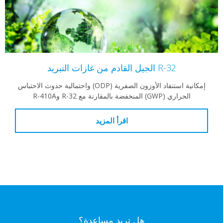
R-32 الجيل القادم من غازات التبريد
إمكانية استنفاد الأوزون الصفرية (ODP) واحتمالية حدوث الاحتباس
الحراري (GWP) المنخفضة بالمقارنة مع R-32 وR-410A
اقرأ المزيد
هل تريد مساعدة؟