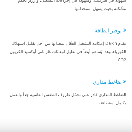
لة في التركيب، وسهولة في إجراءات التشغيل، وأزرار تحكم
كلة بحيث يسهل استخدامها.
وفير الطاقة
تقدم Daikin إمكانية التشغيل الفعّال لمعداتها من أجل تقليل استهلاك
هرباء. وهذا يُساهم أيضاً في تقليل انبعاثات غاز ثاني أوكسيد الكربون
C
اغط مداري
اغط المداري قادر على تحمّل ظروف الطقس القاسية جداً والعمل
مل استطاعته.