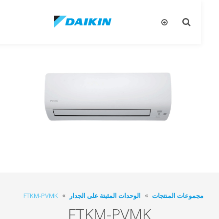
تبديل
تب
البحث
ال
جموعات المنتجات
الوحدات المثبتة على الجدار
FTKM-PVMK
FTKM-PVMK