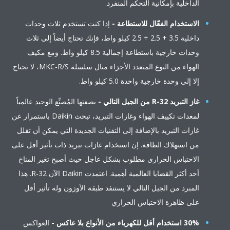
الداخلية بإمكانية التحكم المنفرد.
الاستخدام الفعّال للاستطاعة -
إذا كنت تستخدم ثلاث وحدات
داخلية 3.5 + 2.5 + 2.5 كيلو واط، فإنك تحتاج أيضاً إلى ثلاث
وحدات خارجية باستطاعة إجمالية 8.5 كيلو واط. ومع مكيف
الهواء من النوع المتعدد الأجزاء منال سلسلة MKC-R/S، لا تحتاج
إلا إلى وحدة خارجية واحدة 5.0 كيلو واط.
غاز التبريد R-32 من الجيل التالي -
بصفتها المُصنِّع الوحيد عالمياً
لمعدات تكييف الهواء وغازات التبريد، تبحث Daikin باستمرار عن
غازات التبريد بالإضافة إلى التقنيات الجديدة التي يمكن أن تقلل
من استهلاك الطاقة. إن استخدام غازات تبريد ذات تأثير أقل على
الاحتباس الحراري مطلوب بشكل عاجل حيث أصبح تغير المناخ
أحد أكثر القضايا العالمية أهمية. اعتمدت Daikin الآن R-32. هذا
المبرد من الجيل التالي لا يستنفد طبقة الأوزون وله تأثير أقل
على ظاهرة الاحتباس الحراري
30% استخدام أقل للكهرباء من الأنواع بلا عاكس -
العواكس