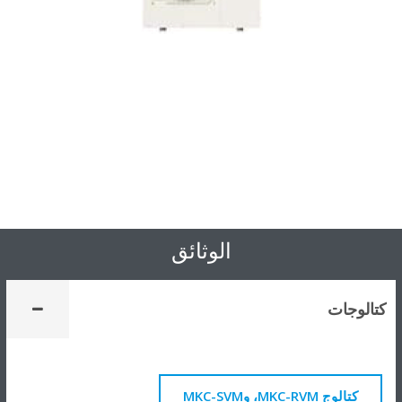
الوثائق
كتالوجات
كتالوج MKC-RVM، وMKC-SVM