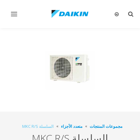
تبديل
تبديل
البحث
التنقل
مجموعات المنتجات
متعدد الأجزاء
السلسلة MKC R/S
السلسلة MKC R/S