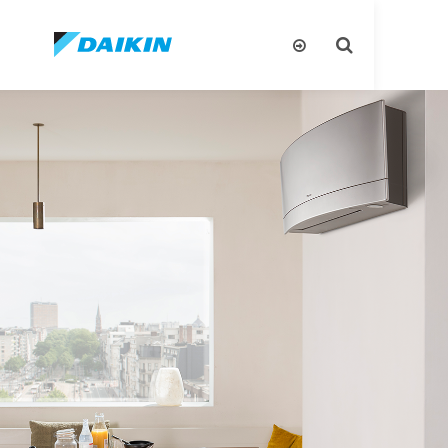
تبديل
البحث