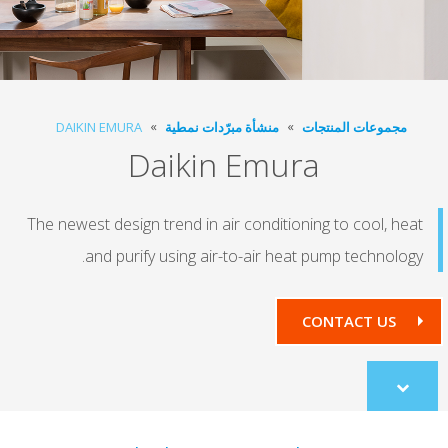
ت المنتجات
منشأة مبرّدات نمطية
DAIKIN EMURA
Daikin Emura
The newest design trend in air conditioning to co
and purify using air-to-air heat pump tec
CONTACT
co