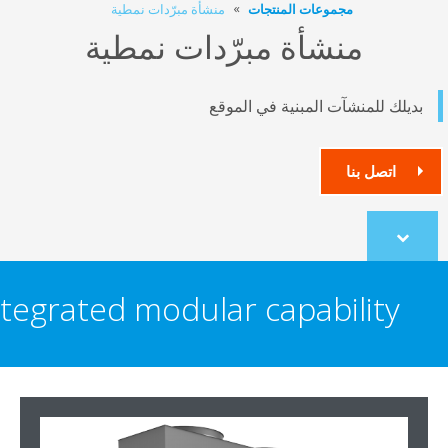
مجموعات المنتجات
منشأة مبرّدات نمطية
منشأة مبرّدات نمطية
يلك للمنشآت المبنية في الموقع
اتصل بنا
Scroll
to
content
Integrated modular capability