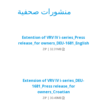
منشورات صحفية
Extention of VRV IV i-series_Press
release_for owners_DEU-1681_English
ZIP | 32.31MB
Extension of VRV IV i-series_DEU-
1681_Press release_for
owners_Croatian
ZIP | 30.49MB