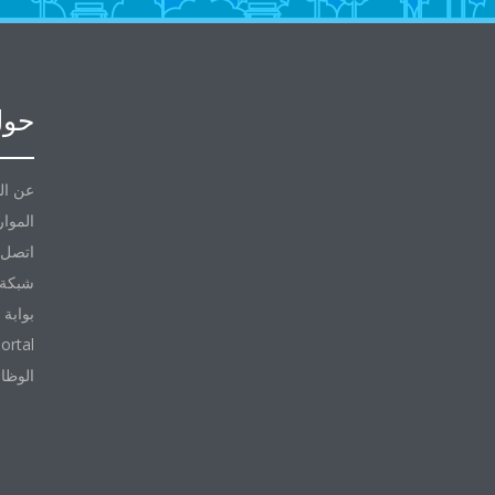
حول
عن ال
الموار
اتصل ب
شبكة 
بوابة 
ortal
الوظا