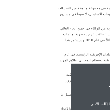
، استحوذنا على العديد من المشاريع البارزة من خلال مجموعة منتجاتنا DX وVRV والتطبيقية في مجموعة متنوعة من التطبيقات
يعات الاستبدال، لا سيما في مشاريع
ة من الوكلاء في جميع أنحاء العالم.
بخلاف تعيين الوكلاء الجدد وتدريبهم، فقد عززنا أيضاً وجود علامتنا التجارية في الإمارات العربية المتحدة من خلال إطلاق 9 صالات عرض حصرية بمنتجات
Daikin. يسعدني أيضاً أن أعلن أن شركاتينا التابعتين، Daikin المملكة العربية السعودية وDaikin مصر قد شهدتا نمواً هائلاً في عام 2018 وسيستمر هذا
ان الإفريقية الرئيسية. في عام
تم تصميمها خصيصاً للظروف الإفريقية. ونتطلع اليوم إلى إطلاق المزيد
م المستمرة، حصلنا على العلامة
نشأنا قوة مهام من مقر الشركة للشرق الأوسط وإفريقيا والذي يزور
 على الأرض.
 سرعة التدريب على المنتجات والخدمات لتوصيل ما
("الحد الأدنى
ة Fusion 20 بتصميم قوي وإجراءات مستمرة. سيكون عام 2019 عاماً مثيراً آخر مليئاً بالتحديات بالنسبة لنا لاتخاذ