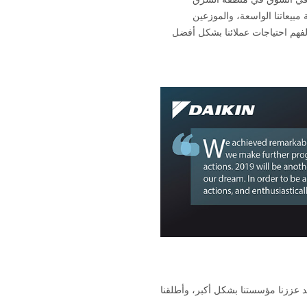
مبيعاتنا الواسعة، والموزعين
ن، والتجار ومقدمي الخدمات في جميع البلدان التي نتواجد فيها. سنكون أقرب "إليك" عبر أنشطة "GEMBA" لفهم احتياجات عملائنا بشكل أفضل
منطقة الشرق الأوسط وإفريقيا. لقد عززنا مؤسستنا بشكل أكبر، وأطلقنا