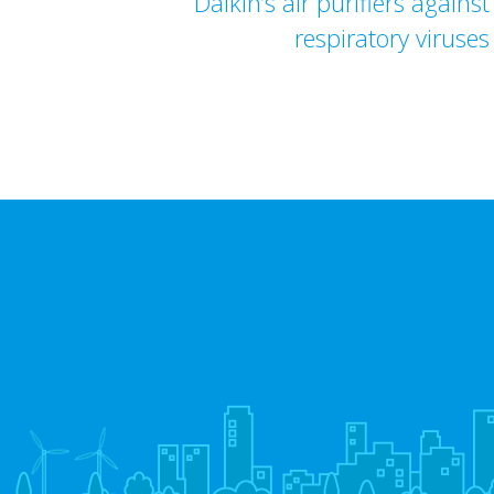
Daikin’s air purifiers against
respiratory viruses