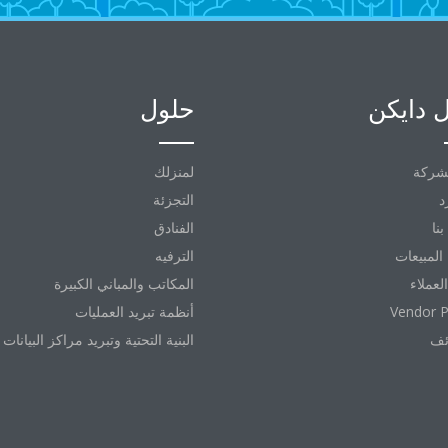
 دايكن
حلول
شركة
لمنزلك
د
التجزئة
نا
الفنادق
المبيعات
الترفيه
العملاء
المكاتب والمباني الكبيرة
Vendor P
أنظمة تبريد العمليات
ئف
البنية التحتية وتبريد مراكز البيانات