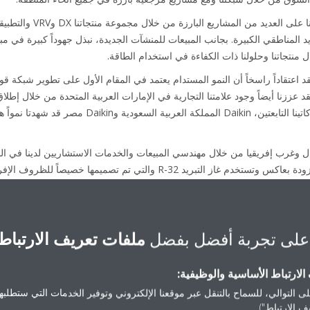
في الإمارات العربية المتحدة
يد المناطقي الكبيرة. بجانب المبيعات للمنشآت الجديدة، نبذل جهوداً كبيرة في مب
تقد اعتقاداً راسخاً أن النمو المستدام يعتمد في المقام الأول على تطوير شبكة قوي
 وغرب إفريقيا من خلال مهندسي المبيعات والخدمات الاستشاريين لدينا في البلد
2018، أطلقنا أول مجموعة منتجات مزودة بعاكس وتستخدم غاز التبريد R-32 والتي 
تجارية لأعوام عديدة بحماس مستمر منذ اليوم الأول. مثال على ذلك، بفضل جهوده
التجارية الأكثر ثقة في عُمان للسنة الثانية على التوالي. بقيادة فلسفة GEMBA، أ
على تجربة أفضل بفضل
ملفات تعريف الارتباط
معلومات مباشرة عن متطلبات تطوير المنتجات الخاصة بالسوق ودعم موزعينا
في العام الماضي، قمنا بتدريب أكثر من 1,000 فني وعامل تركيب في أكاديميتنا، وسنعمل على زيادة
لارتباط الأساسية والوظيفية:
ى التوالي، للسماح بالتنقل عبر موقعنا الإلكتروني وتوفير الخدمات التي ستطلبها 
كل يوم، نحقق مزيداً من التقدم نحو خط
 الارتباط").