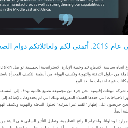
يسعدني أن أحييكم في عام 2019. أتمنى لكم ولعائلات
س
 ليست شركة مبيعات إقليمية. نحن جزء من مجموعة تصنيع عالمية تهدف إلى المسا
 الاحتياجات التي حددها العملاء المعروفة وتلك التي لم يحددوها، بالإضافة إلى
. نحن حريصون على إظهار "القيم غير المرئية" لحلول التدفئة والتهوية وتكييف الهو
ة أيضاً.
ردنا وحلولنا، واحترام اللوائح التنظيمية، وتقليل التأثير السلبي على البيئة من
ءة وخدمات ما بعد البيع المصممة خصيصاً لهذه المنطقة. يتنامى تواجدنا وظهور