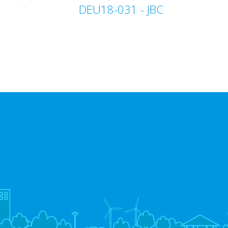
JBC‏ - DEU18-031