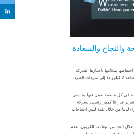
كم دوام الصحة والنجاح والسعادة
تواصل Daikin، في العام 2019، اتباع اتجاه سياسة الاندماج 20 وخطة الإدارة الاستراتيجية الخمسية. تواصل Daikin احتفاظها بمكانتها باعتبارها الشركة
المصنعة الوحيدة التي تقدم مجموعة كاملة من حلول التدفئة والتهوية وتكييف الهواء، من أنظمة التكييف المجزأة باستطاعة 2 كيلوواط إلى مبردات الطرد
همة في كل منطقة نعمل فيها. ونسعى
 تعزيز قدراتنا كمقر رئيسي لشركة
اء لدينا من خلال تلبية ليس احتياجات
 خلال الحد من انبعاثات الكربون. نقدم
نا في السوق في منطقة الشرق