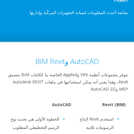
ث المعلومات لصيانة التجهيزات المركّبة وإدارتها
AutoCAD وBIM Revit
تتوفر مجموعات أنظمة VRV وApplied الخاصة بنا ككائنات BIM بتنسيق
Revit، وهذا يعني أنه يمكن استخدامها في ملفات Autodesk REVIT
AutoCAD
Revi
استخدم Revit لإنتاج
الخطوة الأولى هي تحديد نوع
لرسومات ثلاثية
الرسم التخطيطي المطلوب