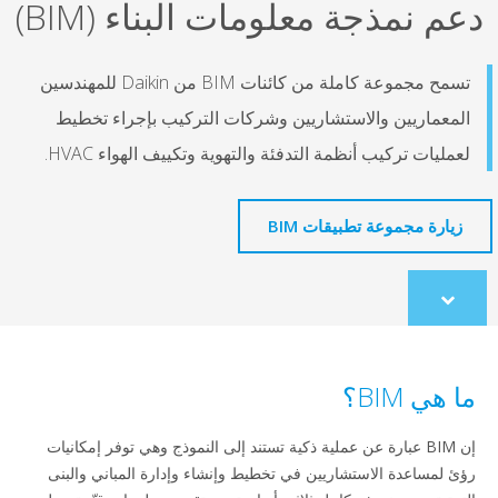
ذجة معلومات البناء (BIM)
تسمح مجموعة كاملة من كائنات BIM من Daikin للمهندسين
يين والاستشاريين وشركات التركيب بإجراء تخطيط
ركيب أنظمة التدفئة والتهوية وتكييف الهواء HVAC.
جموعة تطبيقات BIM
co
؟
 BIM عبارة عن عملية ذكية تستند إلى النموذج وهي توفر إمكانيات
دة الاستشاريين في تخطيط وإنشاء وإدارة المباني والبنى