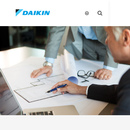
تبديل
البحث