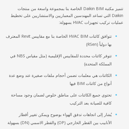
تتميز مكتبة Daikin BIM الخاصة بنا بمجموعة واسعة من منتجات
Dai التي تساعد المهندسين المعماريين والاستشاريين على تخطيط
تجهيزات HVAC بسهولة:
تتوافق كائنات HVAC BIM الخاصة بنا مع مقاييس Revit المعترف
ولياً (RSen)
تتوفر كائنات محددة للمقاييس الإقليمية (مثل مقياس NBS في
ملكة المتحدة)
ائنات هي معلمات تضمن أحجام ملفات صغيرة عند وضع عدة
ع من كائنات BIM فيها
وي جميع الكائنات على مناطق خلوص لضمان وجود مساحة
ية للصيانة بعد التركيب
ار إلى اتجاهات تدفق الهواء بوضوح ويمكن تغيير أقطار
بيب بين القطر الخارجي (OP) والقطر الاسمي (DN) بسهولة