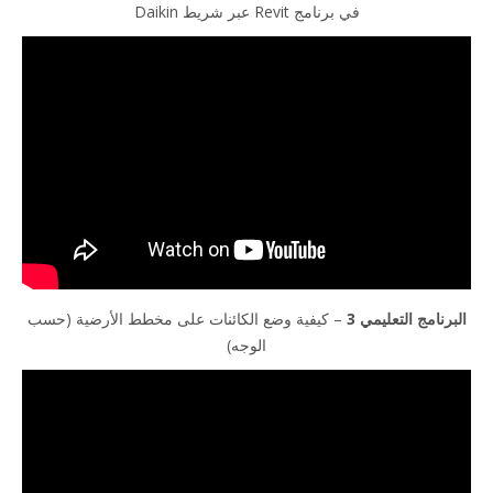
في برنامج Revit عبر شريط Daikin
لتعليمي 3
– كيفية وضع الكائنات على مخطط الأرضية (حسب
الوجه)