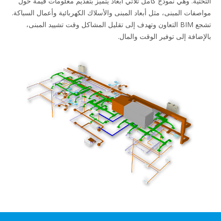
هي نموذج كامل ثلاثي أبعاد يتميز بتقديم معلومات قيّمة حول
مبنى، مثل أبعاد المبنى والأسلاك الكهربائية وأعمال السباكة.
تشجع BIM التعاون وتهدف إلى تقليل المشاكل وقت تشييد المبنى،
لى توفير الوقت والمال.