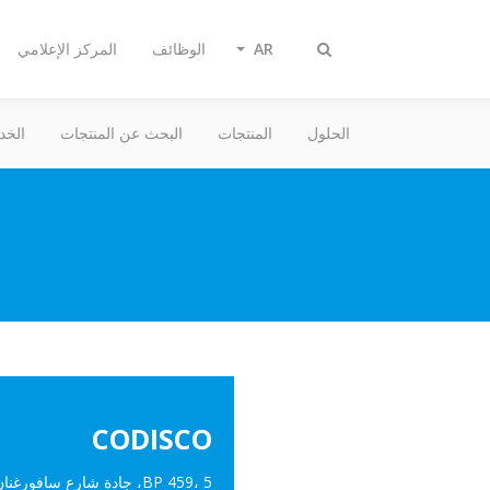
AR
الوظائف
المركز الإعلامي
تبديل
البحث
الحلول
المنتجات
البحث عن المنتجات
الخد
CODISCO
BP 459، 5، جادة شارع سافور