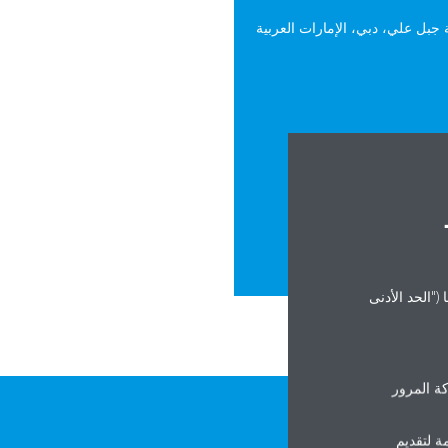
، وسط مدينة جبل علي، دبي، الإمارات العربية
info@dai
fru.d@
("الحد الأدنى
ة المرور
ة لتقديم