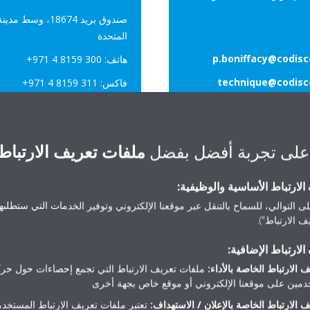
صندوق بريد 18674
المتحدة
p.boniffacy@codis
هاتف: ‎+971 4 8159 300
technique@codis
فاكس: ‎+971 4 8159 311
البريد الإلكتروني:
kinmea.com
جهة الاتصال:
daikinmea.com
على تجربة أفضل بفضل
ملفات تعريف الارتباط
لارتباط الأساسية والوظيفية:
ى التوالي، للسماح بالتنقل عبر موقعنا الإلكتروني وتوفير الخدمات التي ستطلبها 
 الارتباط").
لارتباط الإضافية:
 الارتباط الخاصة بالأداء:
ملفات تعريف الارتباط التي تجمع إحصاءات حول حرك
مين على موقعنا الإلكتروني أو موقع خاص بجهة أخرى
 الارتباط الخاصة بالإعلان / الاستهداف:
تعتبر ملفات تعريف الارتباط المستخدم