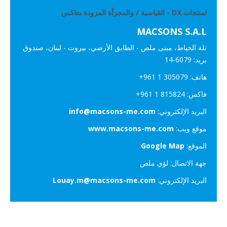
لمنتجات DX - القياسية / والمجزأة المزودة بعاكس
MACSONS S.A.L
تلة الخياط، مبنى ملص - الطابق الأرضي، بيروت - لبنان، صندوق
بريد: ‎14-6079
هاتف: ‎+961 1 305079
فاكس: ‎+961 1 815824
البريد الإلكتروني:
info@macsons-me.com
موقع ويب:
www.macsons-me.com
الموقع:
Google Map
جهة الاتصال: لؤي ملص
البريد الإلكتروني:
Louay.m@macsons-me.com