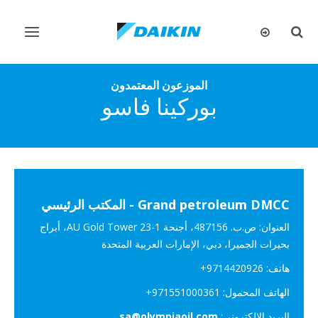
تبديل
تبديل
البحث
التنقل
الموزعون المعتمدون
بوركينا فاسو
Grand petroleum DMCC - المكتب الرئيسي
العنوان: ص.ب. 487156، أجنحة AU Gold Tower 23-1، أبراج
بحيرات الجميرا‎، دبي، الإمارات العربية المتحدة
هاتف: ‎+9714420926
الهاتف المحمول: ‎+971551000361
البريد الإلكتروني:
sa@olympiaoil.com