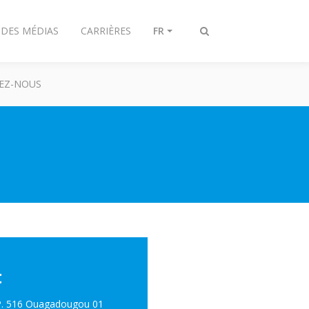
 DES MÉDIAS
CARRIÈRES
FR
Afficher/masquer
recherche
EZ-NOUS
t
B.P. 516 Ouagadougou 01