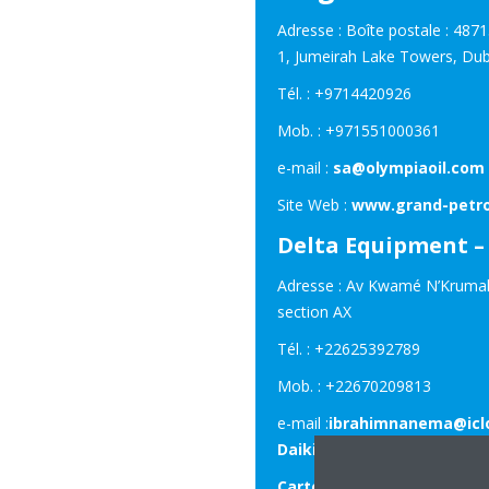
Adresse : Boîte postale : 487
1, Jumeirah Lake Towers, Duba
Tél. : +9714420926
Mob. : +971551000361
e-mail :
sa@olympiaoil.com
Site Web :
www.grand-petr
Delta Equipment – 
Adresse : Av Kwamé N’Krumah,
section AX
Tél. : +22625392789
Mob. : +22670209813
e-mail :
ibrahimnanema@icl
Daikibf@gmail.com
Carte de localisation