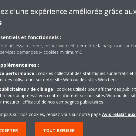
iez d'une expérience améliorée grâce au
s
sentiels et fonctionnels :
sont nécessaires pour, respectivement, permettre la navigation sur no
es services demandés (« cookies minimum»).
upplémentaires :
de performance :
cookies collectant des statistiques sur le trafic et 
IER SOM, 160 RUE FADOUL
 des utilisateurs sur notre site Web ou des sites Web tiers
GADOUGOU 01, BURKINA
ublicitaires / de ciblage :
cookies utilisés pour afficher des publici
t mieux adaptées à vos centres d'intérêt sur nos sites Web ou des sit
r mesurer l'efficacité de nos campagnes publicitaires
ir plus sur nos cookies, rendez-vous sur notre page
Avis relatif au
CCEPTER
TOUT REFUSER