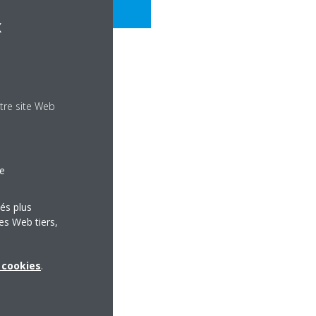
x
tre site Web
le
tés plus
es Web tiers,
x cookies
.