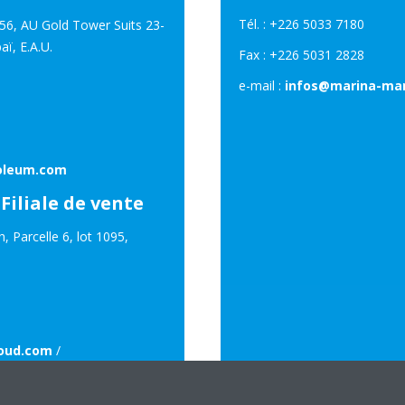
Tél. : +226 5033 7180
156, AU Gold Tower Suits 23-
ï, E.A.U.
Fax : +226 5031 2828
e-mail :
infos@marina-ma
oleum.com
Filiale de vente
 Parcelle 6, lot 1095,
oud.com
/