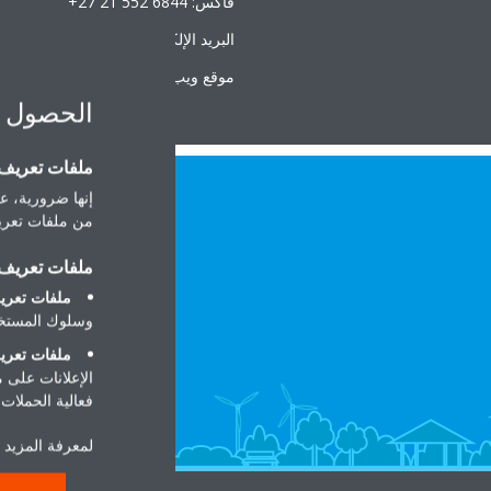
فاكس: ‎+27 21 552 6844
البريد الإلكتروني:
ce@daikin.co.za
موقع ويب:
www.daikin.co.za
الحصول 
ملفات تعريف ا
إنها ضرورية، عل
من ملفات تعريف
ملفات تعريف ا
ملفات تعريف
وسلوك المستخد
ملفات تعريف
الإعلانات على 
فعالية الحملات ا
لمعرفة المزيد ح