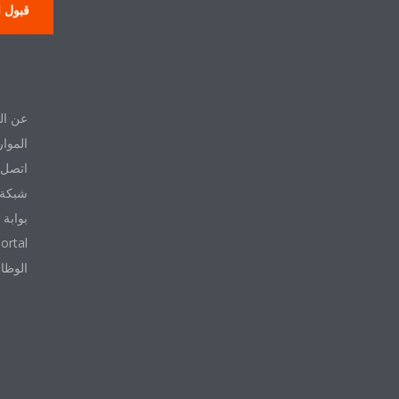
قبول ا
حول
عن ال
الموار
اتصل ب
شبكة 
بوابة 
ortal
الوظا