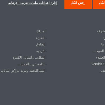
لكل
رفض الكل
إدارة إعدادات ملفات تعريف الارتباط
 دايكن
حلول
شركة
لمنزلك
د
التجزئة
نا
الفنادق
المبيعات
الترفيه
العملاء
المكاتب والمباني الكبيرة
Vendor P
أنظمة تبريد العمليات
ئف
البنية التحتية وتبريد مراكز البيانات