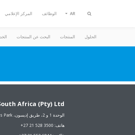
AR
الوظائف
المركز الإعلامي
تبديل
البحث
الحلول
المنتجات
البحث عن المنتجات
الخد
outh Africa (Pty) Ltd
الوحدة 1 و 2، طريق إديسون، Century Gate Business Park‏، 7441 مدينة سنشري، جنوب إفريقيا
هاتف: ‎+27 21 528 3500