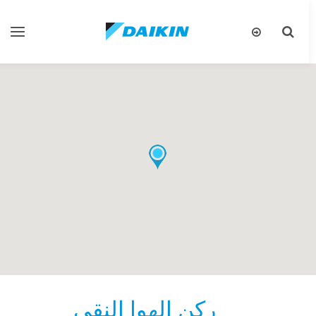
تبديل
تبديل
البحث
التنقل
ركن الهوا النقي