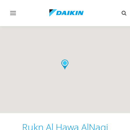
Afficher/masquer
Aff
navigation
rec
Rukn Al Hawa AlNaqi