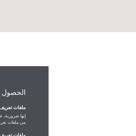
الحصول 
ملفات تعريف ا
إنها ضرورية، عل
, PO Box 57384 Rail
من ملفات تعريف
Riyadh, Saudi Arabia.
ملفات تعريف ا
Riyadh