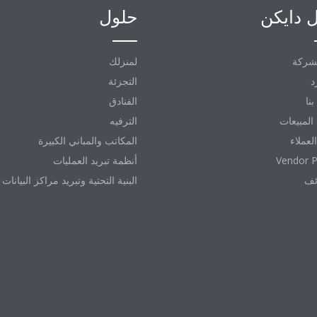
 دايكن
حلول
شركة
لمنزلك
د
التجزئة
نا
الفنادق
المبيعات
الترفيه
العملاء
المكاتب والمباني الكبيرة
Vendor P
أنظمة تبريد العمليات
ئف
البنية التحتية وتبريد مراكز البيانات