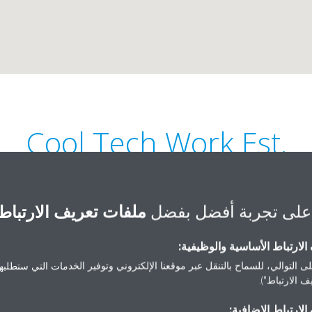
Cool Tech Work Est.‎
على تجربة أفضل بفضل
ملفات تعريف الارتباط
لارتباط الأساسية والوظيفية:
ى التوالي، للسماح بالتنقل عبر موقعنا الإلكتروني وتوفير الخدمات التي ستطلبها 
+966 11 403 8918
Omar Al Mukhtar Street
 الارتباط").
ltech_sa966@yahoo.com
Street, 
لارتباط الإضافية:
احصل على الاتجاهات