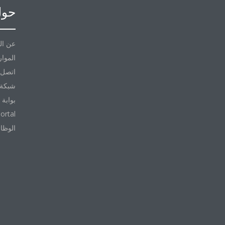
حول
عن ال
الموار
اتصل ب
شبكة 
بوابة 
ortal
الوظا