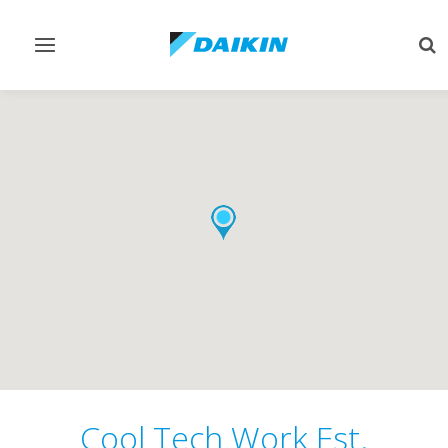
Afficher/masquer
Aff
navigation
rec
Cool Tech Work Est.