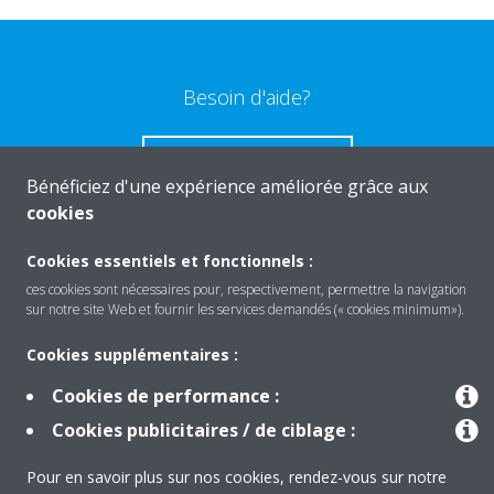
Besoin d'aide?
CONTACTEZ-NOUS
Bénéficiez d'une expérience améliorée grâce aux
cookies
Cookies essentiels et fonctionnels :
ces cookies sont nécessaires pour, respectivement, permettre la navigation
Produits
sur notre site Web et fournir les services demandés (« cookies minimum»).
Cookies supplémentaires :
Solutions
Cookies de performance :
Cookies publicitaires / de ciblage :
À propos de Daikin
Pour en savoir plus sur nos cookies, rendez-vous sur notre