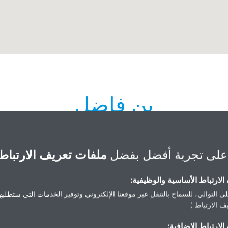
بن فاضل
على تجربة أفضل بفضل
ملفات تعريف الارتباط
لارتباط الأساسية والوظيفية:
ى التوالي، للسماح بالتنقل عبر موقعنا الإلكتروني وتوفير الخدمات التي ستطلبها 
+966 14 424 7539
"Bin Fadel Center For Electr
 الارتباط").
ssam@binfadelgrp.com
Kha
لارتباط الإضافية:
احصل على الاتجاهات