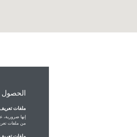
الحصول 
ملفات تعريف ا
إنها ضرورية، عل
ical Appliances King
من ملفات تعريف
lid Rd, Tabuk 47912"
ملفات تعريف ا
Tabuk