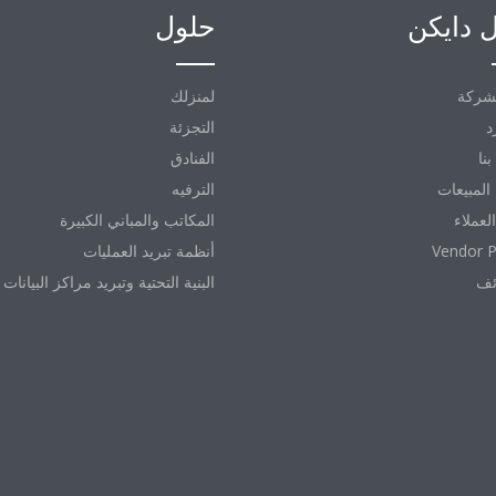
 دايكن
حلول
شركة
لمنزلك
د
التجزئة
نا
الفنادق
المبيعات
الترفيه
العملاء
المكاتب والمباني الكبيرة
Vendor P
أنظمة تبريد العمليات
ئف
البنية التحتية وتبريد مراكز البيانات