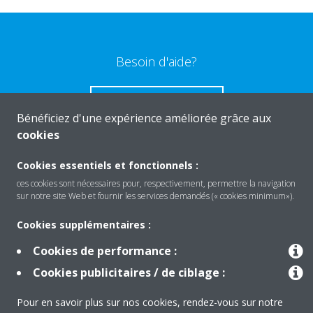
Besoin d'aide?
CONTACTEZ-NOUS
Bénéficiez d'une expérience améliorée grâce aux
cookies
Cookies essentiels et fonctionnels :
ces cookies sont nécessaires pour, respectivement, permettre la navigation
Produits
sur notre site Web et fournir les services demandés (« cookies minimum»).
Cookies supplémentaires :
Solutions
Cookies de performance :
Cookies publicitaires / de ciblage :
À propos de Daikin
Pour en savoir plus sur nos cookies, rendez-vous sur notre