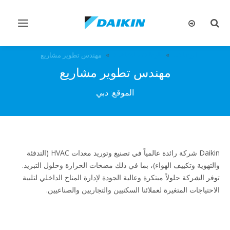
تبديل
تبديل
البحث
التنقل
الوظائف
الوظائف الشاغرة
مهندس تطوير مشاريع
مهندس تطوير مشاريع
الموقع: دبي
Daikin شركة رائدة عالمياً في تصنيع وتوريد معدات HVAC (التدفئة
والتهوية وتكييف الهواء)، بما في ذلك مضخات الحرارة وحلول التبريد.
توفر الشركة حلولاً مبتكرة وعالية الجودة لإدارة المناخ الداخلي لتلبية
الاحتياجات المتغيرة لعملائنا السكنيين والتجاريين والصناعيين.