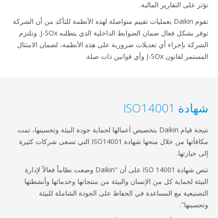
 على التقارير المالية.
تقوم Daikin بعمليات تقييم متواصلة لهذه الأنظمة للتأكد من أن الشركة
توفر بشكل فعال ضمان الضوابط الداخلية الذي يتطلبه J-SOx. وتلتزم
ركة بإجراء أي تعديلات ضرورية على هذه الأنظمة، لضمان الامتثال
لقانون J-SOx وأي قوانين ذات صلة.
ة ISO14001
نتيجة قيام Daikin بتخصيص أعمالها لحماية جودة البيئة وتحسينها، تمت
مكافأتها من خلال منحها شهادة ISO14001 التي تسعى شركات كثيرة
حيازتها.
تنص شهادة ISO 14001 على أن "Daikin وضعت نظاماً فعالاً لإدارة
يئة لحماية كل من الإنسان والبيئة من منتجاتها وخدماتها وأنشطتها
صنيعية مع المساعدة في الحفاظ على الجودة الشاملة للبيئة
سينها".