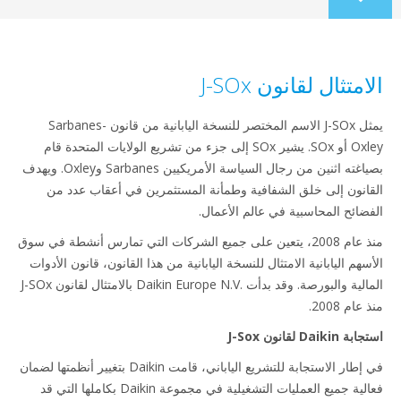
Scroll
to
content
متثال لقانون J-SOx
يمثل J-SOx الاسم المختصر للنسخة اليابانية من قانون Sarbanes-
Oxley أو SOx. يشير SOx إلى جزء من تشريع الولايات المتحدة قام
بصياغته اثنين من رجال السياسة الأمريكيين Sarbanes وOxley. ويهدف
انون إلى خلق الشفافية وطمأنة المستثمرين في أعقاب عدد من
ضائح المحاسبية في عالم الأعمال.
منذ عام 2008، يتعين على جميع الشركات التي تمارس أنشطة في سوق
هم اليابانية الامتثال للنسخة اليابانية من هذا القانون، قانون الأدوات
المالية والبورصة. وقد بدأت Daikin Europe N.V.‎ بالامتثال لقانون J-SOx
ام 2008.
Daik لقانون J-Sox
في إطار الاستجابة للتشريع الياباني، قامت Daikin بتغيير أنظمتها لضمان
فعالية جميع العمليات التشغيلية في مجموعة Daikin بكاملها التي قد