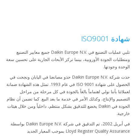
ة ISO9001
تلبي عمليات التصنيع في Daikin Europe N.V.‎ جميع معايير التصنيع
طلبات الجودة الأوروبية، بينما تركز الأبحاث الجارية على تحسين سعة
حدة وجودتها.
حذت شركة Daikin Europe N.V.‎ حذو مصانعنا في اليابان ونجحت في
الحصول على شهادة ISO 9001 في عام 1993. تمثل هذه الشهادة ضمانة
لائنا بأننا نولي اهتماماً بالغاً بالجودة في كل مرحلة من مراحل
صميم والإنتاج، وكذلك الأمر في خدمة ما بعد البيع. كما تضمن أن نظام
الجودة في Daikin يخضع للتدقيق بشكل منتظم، داخلياً ومن خلال هيئات
جية.
في أبريل 2002، تم التدقيق في شركة Daikin Europe N.V.‎ بواسطة
Lloyd Register Quality Assurance بموجب المعيار الجديد