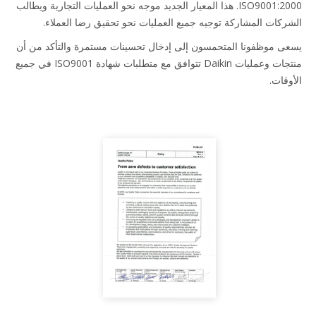
ISO9001:2000. هذا المعيار الجديد موجه نحو العمليات التجارية ويطالب
ركات المشاركة توجيه جميع العمليات نحو تحقيق رضا العملاء.
ى موظفونا المتحمسون إلى إدخال تحسينات مستمرة والتأكد من أن
منتجات وعمليات Daikin تتوافق مع متطلبات شهادة ISO9001 في جميع
وقات.