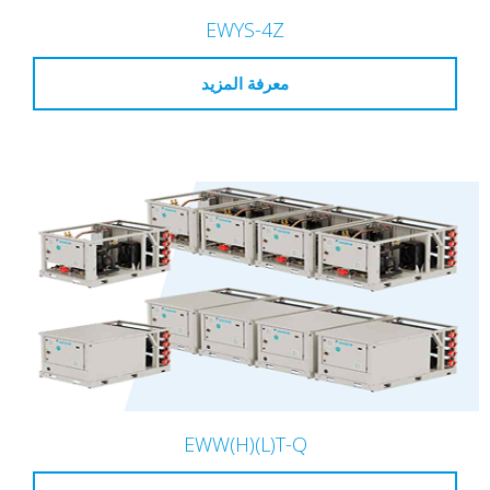
EWYS-4Z
معرفة المزيد
EWW(H)(L)T-Q