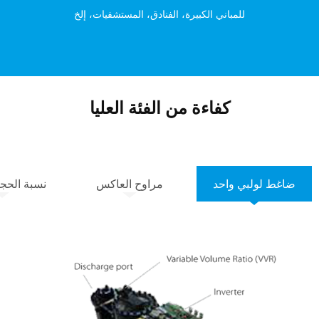
للمباني الكبيرة، الفنادق، المستشفيات، إلخ
كفاءة من الفئة العليا
ضاغط لولبي واحد
مراوح العاكس
نسبة الحجم 