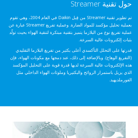
 تقنية Streamer
تم تطوير تقنية Streamer من قِبل Daikin في العام 2004، وهي تقوم
بعملية تحليل مؤكسد للمواد الضارة. وعملية تفريغ Streamer عبارة عن
ة تفريغ نوع من البلازما يتميز بتقنية مبتكرة لتنقية الهواء بحيث تولّد
ات إلكترونات عالية السرعة.
تها على التحلل التأكسدي أعلى بكثير من تفريغ البلازما التقليدي
تفريغ الوهاج). وبالإضافة إلى ذلك، عند دمجها مع مكونات الهواء، فإن
 الإلكترونات عالية السرعة لديها قدرة قوية على التحليل المؤكسد
ي يزيل باستمرار الروائح والبكتيريا وملوثات الهواء الداخلي مثل
رملديهيد.