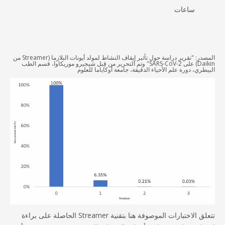
ساعات
المصدر: "تقرير دراسة حول تأثير إيقاف النشاط لمولد أيونات البلازما (Streamer من
Daikin) على SARS-CoV-2" وتم التحرير من قِبل شيجيرو موريكاوا، قسم الطب
طري، دورة علم الأحياء الدقيقة، جامعة أوكاياما للعلوم
تتعلق الاختبارات الموصوفة هنا بتقنية Streamer الحاصلة على براءة