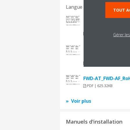
Langue du document
TOUT A
FW(L.M.V)-D(AF.AT).
conformity_2PW595
PDF | 702.74KB
Gérer le
FW(L.M.V)-D(AF.AT).
conformity_2PW595
PDF | 625.10KB
FWD-AT_FWD-AF_RoH
PDF | 625.32KB
Voir plus
Manuels d'installation