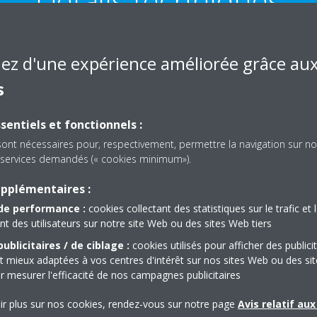
Détails techniques
iez d'une expérience améliorée grâce au
s
TAILS TECHNIQUES DU PRODUIT
VOIR LES DÉTAILS TE
sentiels et fonctionnels :
sont nécessaires pour, respectivement, permettre la navigation sur no
es services demandés (« cookies minimum»).
upplémentaires :
de performance :
cookies collectant des statistiques sur le trafic et 
Documentation
 des utilisateurs sur notre site Web ou des sites Web tiers
ublicitaires / de ciblage :
cookies utilisés pour afficher des publici
t mieux adaptées à vos centres d'intérêt sur nos sites Web ou des sit
r mesurer l'efficacité de nos campagnes publicitaires
té
ir plus sur nos cookies, rendez-vous sur notre page
Avis relatif au