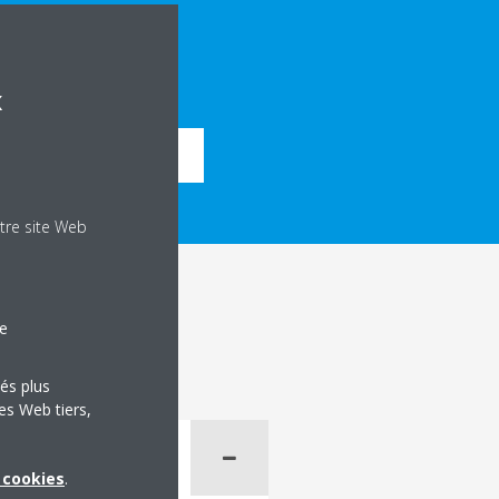
x
CHNIQUES DU PRODUIT
tre site Web
le
tés plus
es Web tiers,
x cookies
.