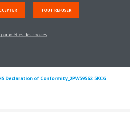
CCEPTER
TOUT REFUSER
FWD-A(F.T).FWE-C(F.T).FWE-DT(R).FWE-DF(R).FWB-C(TN.FN)
62-12KAG
s paramètres des cookies
FWD-A(F.T).FWE-C(F.T).FWE-DT(R).FWE-DF(R).FWB-C(TN.FN
62-12KCG
S Declaration of Conformity_2PW59562-5KCG