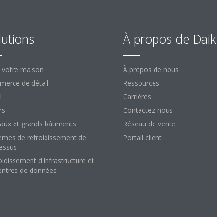
lutions
À propos de Daik
 votre maison
À propos de nous
erce de détail
Ressources
l
Carrières
rs
Contactez-nous
aux et grands bâtiments
Réseau de vente
èmes de refroidissement de
Portail client
essus
oidissement d'infrastructure et
entres de données