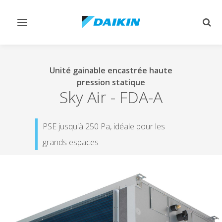
Afficher/masquer
Affi
navigation
rech
Unité gainable encastrée haute
pression statique
Sky Air
-
FDA-A
PSE jusqu'à 250 Pa, idéale pour les
grands espaces