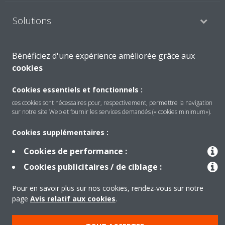
Solutions
Bénéficiez d'une expérience améliorée grâce aux
À propos de Daikin
cookies
Cookies essentiels et fonctionnels :
Copyright © Daikin
ces cookies sont nécessaires pour, respectivement, permettre la navigation
sur notre site Web et fournir les services demandés (« cookies minimum»).
Mentions légales
Avis relatif aux cookies
Politique de confidentialité des données
éthique de l'entreprise
Cookies supplémentaires :
Cookies de performance :
Cookies publicitaires / de ciblage :
Pour en savoir plus sur nos cookies, rendez-vous sur notre
page
Avis relatif aux cookies
.