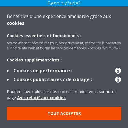
Besoin d'aide?
Bénéficiez d'une expérience améliorée grâce aux
CONTACTEZ-NOUS
cookies
Cookies essentiels et fonctionnels :
ces cookies sont nécessaires pour, respectivement, permettre la navigation
sur notre site Web et fournir les services demandés (« cookies minimum»).
Produits
Cookies supplémentaires :
Cookies de performance :
Solutions
Cookies publicitaires / de ciblage :
Pour en savoir plus sur nos cookies, rendez-vous sur notre
À propos de Daikin
page
Avis relatif aux cookies
.
TOUT ACCEPTER
Copyright © Daikin