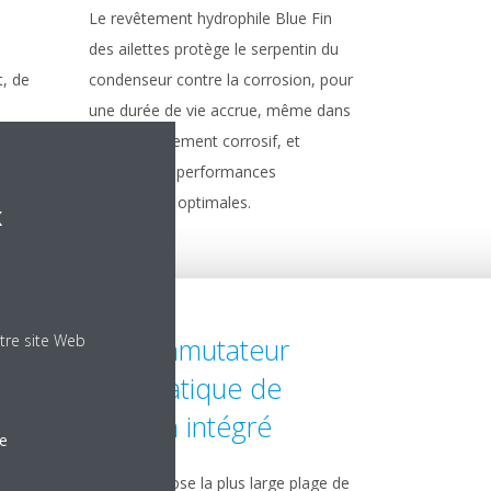
Le revêtement hydrophile Blue Fin
des ailettes protège le serpentin du
t, de
condenseur contre la corrosion, pour
une durée de vie accrue, même dans
un environnement corrosif, et
maintien de performances
frigorifiques optimales.
x
tre site Web
Commutateur
automatique de
tension intégré
le
onnent
Daikin propose la plus large plage de