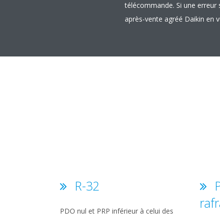
télécommande. Si une erreur se
après-vente agréé Daikin en v
R-32
P
raf
PDO nul et PRP inférieur à celui des