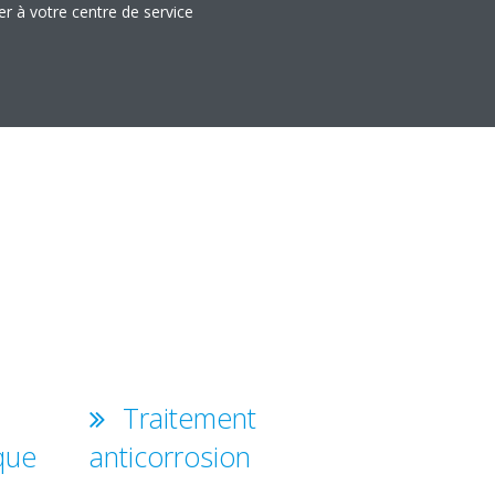
er à votre centre de service
Traitement
que
anticorrosion