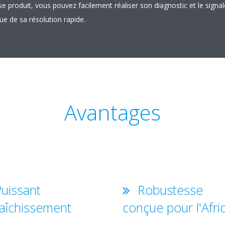
 produit, vous pouvez facilement réaliser son diagnostic et le signal
ue de sa résolution rapide.
Avantages
uissant
Robustesse
raîchissement
conçue pour l'Afri