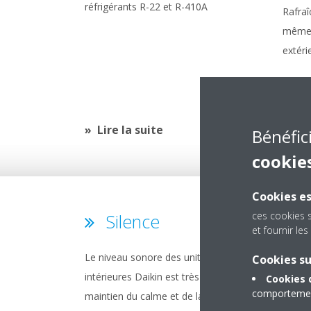
réfrigérants R-22 et R-410A
Rafraî
même 
extéri
Lire la suite
Bénéfic
cookie
Cookies es
ces cookies 
Silence
M
et fournir l
(«&
Le niveau sonore des unités
Cookies s
»)
intérieures Daikin est très faible. Le
Cookies 
comportement
maintien du calme et de la tranquillité
Limita