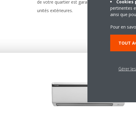
Cookies p
de votre quartier est garanti avec les
maxim
pertinentes e
unités extérieures.
ainsi que pou
d'éne
Pour en savo
TOUT A
Gérer le