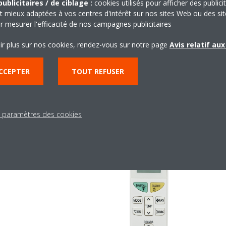
ublicitaires / de ciblage :
cookies utilisés pour afficher des publici
consommation d'électricité rédu
um et de la consommation
t mieux adaptées à vos centres d'intérêt sur nos sites Web ou des sit
Ceci contribue également à un
r mesurer l'efficacité de nos campagnes publicitaires
rgie maximum.
réduction des émissions de CO
ir plus sur nos cookies, rendez-vous sur notre page
Avis relatif au
CCEPTER
TOUT REFUSER
s paramètres des cookies