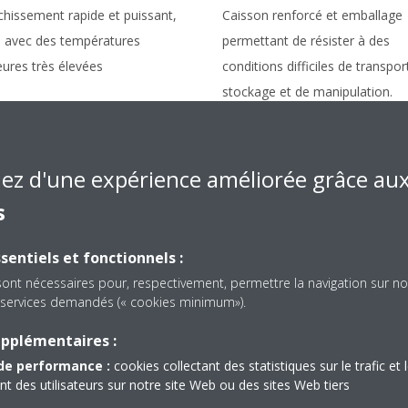
chissement rapide et puissant,
Caisson renforcé et emballage
avec des températures
permettant de résister à des
eures très élevées
conditions difficiles de transpor
stockage et de manipulation.
iez d'une expérience améliorée grâce au
s
sentiels et fonctionnels :
sont nécessaires pour, respectivement, permettre la navigation sur no
ode économique
Économies
es services demandés (« cookies minimum»).
nbsp;Econo&nbsp;
d'énergie
upplémentaires :
de performance :
cookies collectant des statistiques sur le trafic et 
Les équipements Daikin foncti
 des utilisateurs sur notre site Web ou des sites Web tiers
de façon efficace, pour une
tion du courant de service