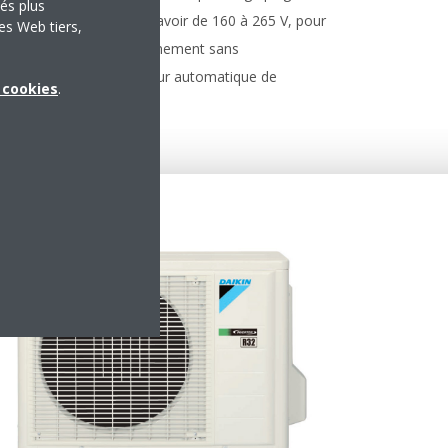
tés plus
ite.
tension, à savoir de 160 à 265 V, pour
es Web tiers,
e
un fonctionnement sans
2.
commutateur automatique de
x cookies
.
tension.