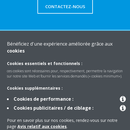
CONTACTEZ-NOUS
Produits
Bénéficiez d'une expérience améliorée grâce aux
cookies
Solutions
Cookies essentiels et fonctionnels :
ces cookies sont nécessaires pour, respectivement, permettre la navigation
sur notre site Web et fournir les services demandés (« cookies minimum»).
À propos de Daikin
Cookies supplémentaires :
Cookies de performance :
Copyright © Daikin
Cookies publicitaires / de ciblage :
Mentions légales
Avis relatif aux cookies
Pour en savoir plus sur nos cookies, rendez-vous sur notre
Politique de confidentialité des données
éthique de l'entreprise
page
Avis relatif aux cookies
.