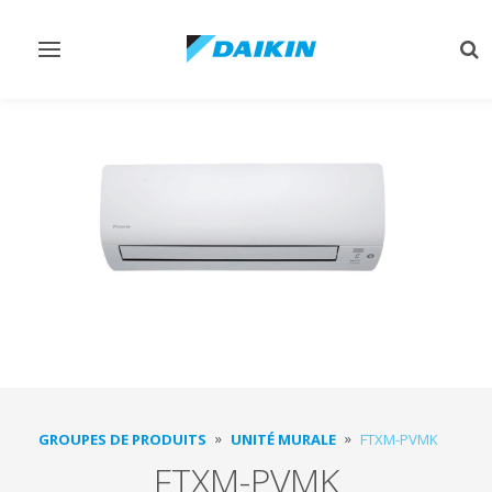
Afficher/masquer
Aff
navigation
rec
GROUPES DE PRODUITS
UNITÉ MURALE
FTXM-PVMK
FTXM-PVMK