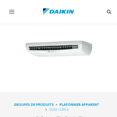
Afficher/masquer
Affi
navigation
rech
GROUPES DE PRODUITS
PLAFONNIER APPARENT
SÉRIE FLRN-E