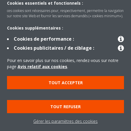
Cookies essentiels et fonctionnels :
ces cookies sont nécessaires pour, respectivement, permettre la navigation
sur notre site Web et fournir les services demandés (« cookies minimum»).
Produits
Cookies supplémentaires :
Cookies de performance :
Solutions
Cookies publicitaires / de ciblage :
Pour en savoir plus sur nos cookies, rendez-vous sur notre
À propos de Daikin
page
Avis relatif aux cookies
.
TOUT ACCEPTER
Copyright © Daikin
Mentions légales
Avis relatif aux cookies
TOUT REFUSER
Politique de confidentialité des données
éthique de l'entreprise
Gérer les paramètres des cookies