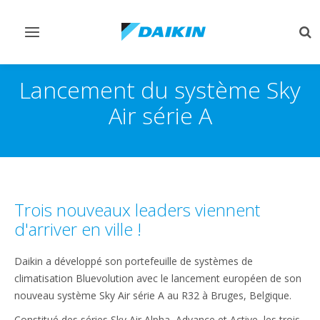
Afficher/masquer
Aff
navigation
rec
Lancement du système Sky
Air série A
Trois nouveaux leaders viennent
d'arriver en ville !
Daikin a développé son portefeuille de systèmes de
climatisation Bluevolution avec le lancement européen de son
nouveau système Sky Air série A au R32 à Bruges, Belgique.
Constitué des séries Sky Air Alpha, Advance et Active, les trois