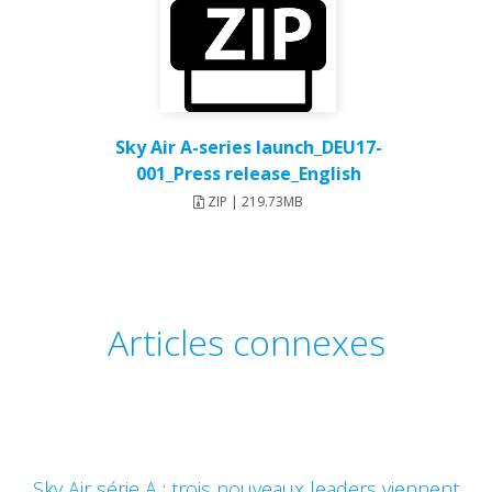
Sky Air A-series launch_DEU17-
001_Press release_English
ZIP | 219.73MB
Articles connexes
Sky Air série A : trois nouveaux leaders viennent