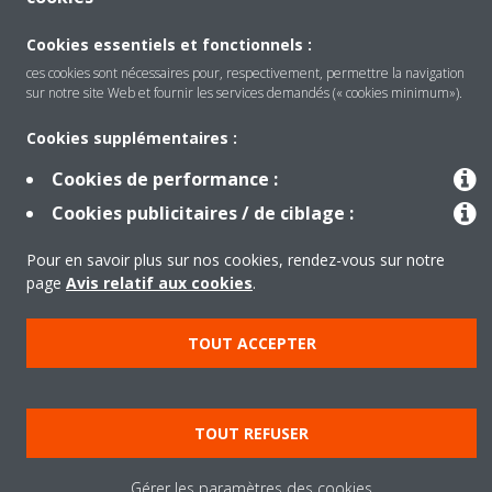
Produits
Cookies essentiels et fonctionnels :
ces cookies sont nécessaires pour, respectivement, permettre la navigation
sur notre site Web et fournir les services demandés (« cookies minimum»).
Solutions
Cookies supplémentaires :
Cookies de performance :
À propos de Daikin
Cookies publicitaires / de ciblage :
Pour en savoir plus sur nos cookies, rendez-vous sur notre
page
Avis relatif aux cookies
.
Copyright © Daikin
Mentions légales
Avis relatif aux cookies
TOUT ACCEPTER
Politique de confidentialité des données
éthique de l'entreprise
TOUT REFUSER
Gérer les paramètres des cookies