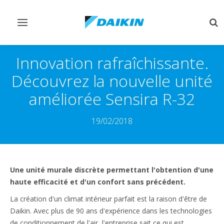
Afficher/masquer
Aff
navigation
rec
Innovation rafraîchissante.
Découvrez la nouvelle unité
améliorée Sensira R-32
19/02/2018
Une unité murale discrète permettant l'obtention d'une
haute efficacité et d'un confort sans précédent.
La création d'un climat intérieur parfait est la raison d'être de
Daikin. Avec plus de 90 ans d'expérience dans les technologies
de conditionnement de l'air, l'entreprise sait ce qui est