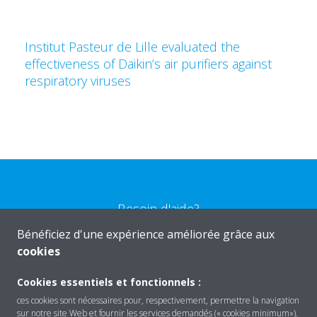
Institut Pasteur de Lille evaluated the
effectiveness of Daikin’s air purifiers against
respiratory viruses
Besoin d'aide?
Bénéficiez d'une expérience améliorée grâce aux
cookies
CONTACTEZ-NOUS
Cookies essentiels et fonctionnels :
ces cookies sont nécessaires pour, respectivement, permettre la navigation
sur notre site Web et fournir les services demandés (« cookies minimum»).