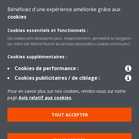
Bénéficiez d'une expérience améliorée grâce aux
CONTACTEZ-NOUS
cookies
Cookies essentiels et fonctionnels :
ces cookies sont nécessaires pour, respectivement, permettre la navigation
sur notre site Web et fournir les services demandés (« cookies minimum»).
Produits
Cookies supplémentaires :
Cookies de performance :
Solutions
Cookies publicitaires / de ciblage :
Pour en savoir plus sur nos cookies, rendez-vous sur notre
À propos de Daikin
page
Avis relatif aux cookies
.
TOUT ACCEPTER
Copyright © Daikin
Mentions légales
Avis relatif aux cookies