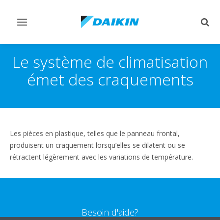
Afficher/masquer
Affi
navigation
rech
Le système de climatisation
émet des craquements
Les pièces en plastique, telles que le panneau frontal,
produisent un craquement lorsqu’elles se dilatent ou se
rétractent légèrement avec les variations de température.
Besoin d'aide?