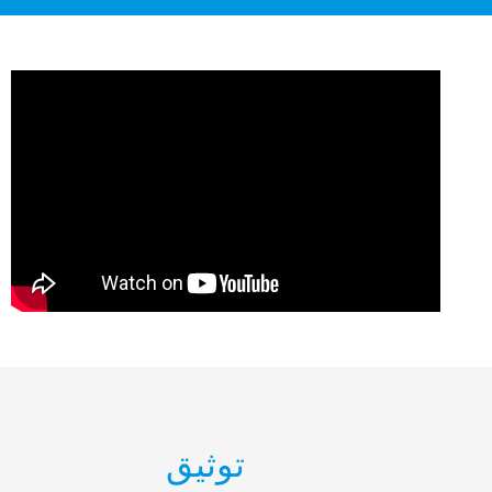
توثيق