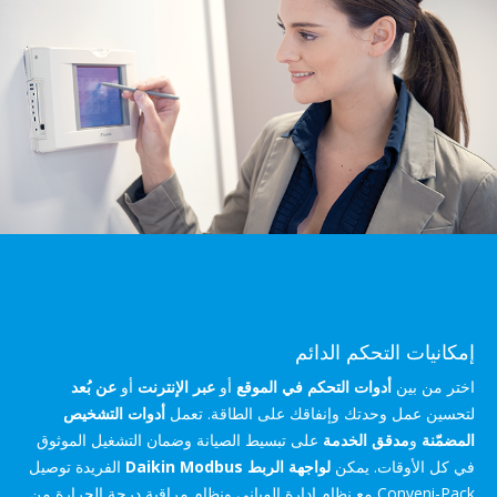
إمكانيات التحكم الدائم
اختر من بين
أدوات التحكم في الموقع
أو
عبر الإنترنت
أو
عن بُعد
لتحسين عمل وحدتك وإنفاقك على الطاقة. تعمل
أدوات التشخيص
المضمّنة
و
مدقق الخدمة
على تبسيط الصيانة وضمان التشغيل الموثوق
في كل الأوقات. يمكن
لواجهة الربط Daikin Modbus
الفريدة توصيل
Conveni-Pack مع نظام إدارة المباني ونظام مراقبة درجة الحرارة من