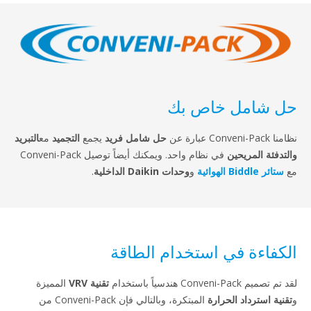
content
حل شامل خاص بك
نظامنا Conveni-Pack عبارة عن
حل شامل فريد
يجمع
التجميد
مع
التبريد
والتدفئة المريحين
في نظام واحد. ويمكنك أيضاً توصيل Conveni-Pack
مع
ستائر Biddle الهوائية
و
وحدات Daikin الداخلية
.
الكفاءة في استخدام الطاقة
لقد تم تصميم Conveni-Pack هندسياً باستخدام
تقنية VRV
المميزة
و
تقنية استرداد الحرارة
المبتكرة، وبالتالي فإن Conveni-Pack من