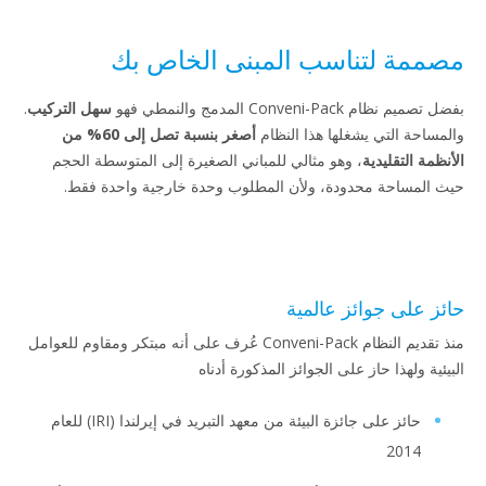
مصممة لتناسب المبنى الخاص بك
بفضل تصميم نظام Conveni-Pack المدمج والنمطي فهو
سهل التركيب
.
والمساحة التي يشغلها هذا النظام
أصغر بنسبة تصل إلى 60%
من
الأنظمة التقليدية
، وهو مثالي للمباني الصغيرة إلى المتوسطة الحجم
حيث المساحة محدودة، ولأن المطلوب وحدة خارجية واحدة فقط.
حائز على جوائز عالمية
منذ تقديم النظام Conveni-Pack عُرف على أنه مبتكر ومقاوم للعوامل
البيئية ولهذا حاز على الجوائز المذكورة أدناه
حائز على جائزة البيئة من معهد التبريد في إيرلندا (IRI) للعام
2014