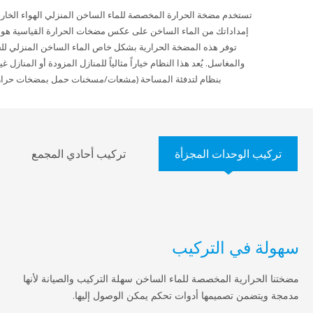
تستخدم مضخة الحرارة المخصصة للماء الساخن المنزلي الهواء الخارجي لتسخين
إمداداتك من الماء الساخن على عكس مضخات الحرارة القياسية هواء-إلى-ماء،
توفر هذه المضخة الحرارية بشكل خاص الماء الساخن المنزلي للحمامات
والمغاسل. يُعد هذا النظام خياراً مثالياً للمنازل المزودة أو المنازل غير المزودة
بنظام لتدفئة المساحة (مشعات/مسخنات حمل بمضخات حرارة).
ب الوحدات المجزأة
تركيب أحادي المجمع
 في التركيب
حرارية المخصصة للماء الساخن سهلة التركيب والصيانة لأنها
ضمن تصميمها أدوات تحكم يمكن الوصول إليها.