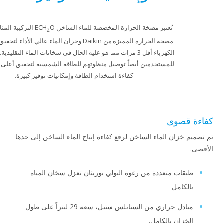
تُعتبر مضخة الحرارة المخصصة للماء الساخن ECH
O التركيبة المثالية لتقنية
2
مضخة الحرارة المميزة من Daikin وخزان الماء عالي الأداء لتحقيق استهلاك
الكهرباء أقل 3 مرات مما هو عليه الحال في سخانات الماء التقليدية. كما يمكن
للمستخدمين أيضاً توصيل منظوتهم للطاقة الشمسية لتحقيق أعلى مستويات
كفاءة استخدام الطاقة وإمكانيات توفير كبيرة.
قصوى
خزان الماء الساخن لرفع كفاءة إنتاج الماء الساخن إلى حدها
ات متعددة من رغوة البولي يوريثان تعزل سخان المياه
كامل
مبادل حراري من الستانلس ستيل، سعة 29 ليتراً على طول
زان بالكامل.